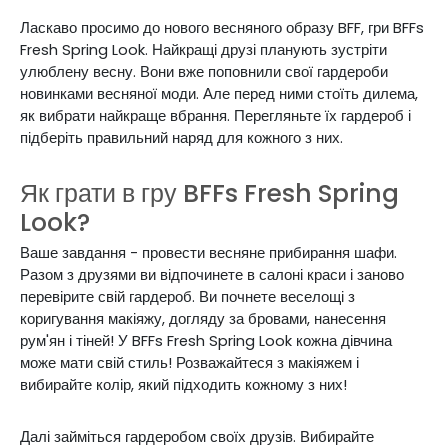
Ласкаво просимо до нового весняного образу BFF, гри BFFs
Fresh Spring Look. Найкращі друзі планують зустріти
улюблену весну. Вони вже поповнили свої гардероби
новинками весняної моди. Але перед ними стоїть дилема,
як вибрати найкраще вбрання. Перегляньте їх гардероб і
підберіть правильний наряд для кожного з них.
Як грати в гру BFFs Fresh Spring
Look?
Ваше завдання - провести весняне прибирання шафи.
Разом з друзями ви відпочинете в салоні краси і заново
перевірите свій гардероб. Ви почнете веселощі з
коригування макіяжу, догляду за бровами, нанесення
рум'ян і тіней! У BFFs Fresh Spring Look кожна дівчина
може мати свій стиль! Розважайтеся з макіяжем і
вибирайте колір, який підходить кожному з них!
Далі займіться гардеробом своїх друзів. Вибирайте