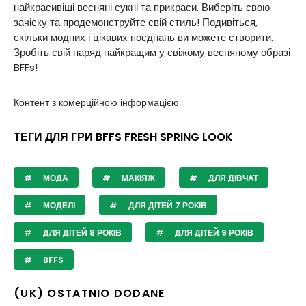
найкрасивіші весняні сукні та прикраси. Виберіть свою
зачіску та продемонструйте свій стиль! Подивіться,
скільки модних і цікавих поєднань ви можете створити.
Зробіть свій наряд найкращим у свіжому весняному образі
BFFs!
Контент з комерційною інформацією.
ТЕГИ ДЛЯ ГРИ BFFS FRESH SPRING LOOK
МОДА
МАКІЯЖ
ДЛЯ ДІВЧАТ
МОДЕЛІ
ДЛЯ ДІТЕЙ 7 РОКІВ
ДЛЯ ДІТЕЙ 8 РОКІВ
ДЛЯ ДІТЕЙ 9 РОКІВ
BFFS
(UK) OSTATNIO DODANE