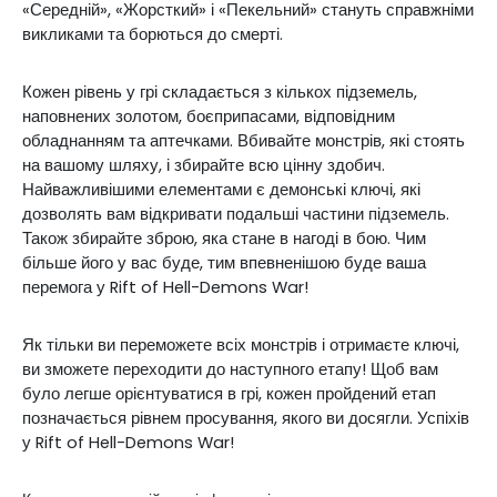
«Середній», «Жорсткий» і «Пекельний» стануть справжніми
викликами та борються до смерті.
Кожен рівень у грі складається з кількох підземель,
наповнених золотом, боєприпасами, відповідним
обладнанням та аптечками. Вбивайте монстрів, які стоять
на вашому шляху, і збирайте всю цінну здобич.
Найважливішими елементами є демонські ключі, які
дозволять вам відкривати подальші частини підземель.
Також збирайте зброю, яка стане в нагоді в бою. Чим
більше його у вас буде, тим впевненішою буде ваша
перемога у Rift of Hell-Demons War!
Як тільки ви переможете всіх монстрів і отримаєте ключі,
ви зможете переходити до наступного етапу! Щоб вам
було легше орієнтуватися в грі, кожен пройдений етап
позначається рівнем просування, якого ви досягли. Успіхів
у Rift of Hell-Demons War!