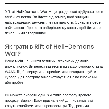
Rift of Hell-Demons War — це гра, дія якої відбувається в
глибинах пекла. Ви йдете під землю, щоб знищити
найстрашніших демонів, які там панують. Оснастіть себе
найкращою зброєю та наберіться мужності, щоб битися з
пекельними створіннями.
Як грати в Rift of Hell-Demons
War?
Ваша місія - знищити великих і жахливих демонів
апокаліпсису. Ви пересуваєтеся в грі за допомогою клавіш
WASD. Щоб озирнутися і прицілитися, використовуйте
курсор. Для пострілу використовується ліва кнопка миші
або пробіл.
Ви можете вибрати один з 4 типів прогресу ігрового
процесу. Варіант Easy призначений для новачків, які
хочуть ознайомитися з процесом гри. Тоді режими