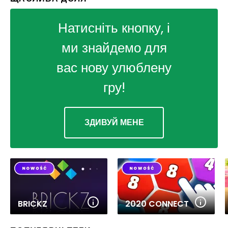
Натисніть кнопку, і
ми знайдемо для
вас нову улюблену
гру!
ЗДИВУЙ МЕНЕ
BRICKZ
2020 CONNECT