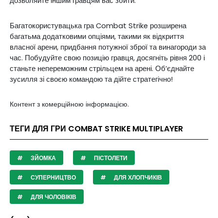
дозволяйте іншим гравцям вас збити.
Багатокористувацька гра Combat Strike розширена
багатьма додатковими опціями, такими як відкриття
власної арени, придбання потужної зброї та винагороди за
час. Побудуйте свою позицію гравця, досягніть рівня 200 і
станьте непереможним стрільцем на арені. Об’єднайте
зусилля зі своєю командою та дійте стратегічно!
Контент з комерційною інформацією.
ТЕГИ ДЛЯ ГРИ COMBAT STRIKE MULTIPLAYER
ЗЙОМКА
ПІСТОЛЕТИ
СУПЕРНИЦТВО
ДЛЯ ХЛОПЧИКІВ
ДЛЯ ЧОЛОВІКІВ