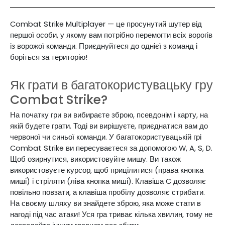
Combat Strike Multiplayer — це просунутий шутер від
першої особи, у якому вам потрібно перемогти всіх ворогів
із ворожої команди. Приєднуйтеся до однієї з команд і
боріться за територію!
Як грати в багатокористувацьку гру
Combat Strike?
На початку гри ви вибираєте зброю, псевдонім і карту, на
якій будете грати. Тоді ви вирішуєте, приєднатися вам до
червоної чи синьої команди. У багатокористувацькій грі
Combat Strike ви пересуваєтеся за допомогою W, A, S, D.
Щоб озирнутися, використовуйте мишу. Ви також
використовуєте курсор, щоб прицілитися (права кнопка
миші) і стріляти (ліва кнопка миші). Клавіша C дозволяє
повільно повзати, а клавіша пробілу дозволяє стрибати.
На своєму шляху ви знайдете зброю, яка може стати в
нагоді під час атаки! Уся гра триває кілька хвилин, тому не