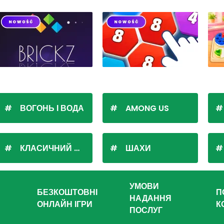
ВОГОНЬ І ВОДА
AMONG US
КЛАСИЧНИЙ ПАСЬЯНС
ШАХИ
УМОВИ
БЕЗКОШТОВНІ
П
НАДАННЯ
ОНЛАЙН ІГРИ
К
ПОСЛУГ