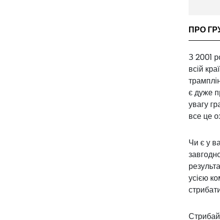
ПРО ГР
З 2001 
всій кра
трамплін
є дуже 
увагу гр
все це о
Чи є у в
завгодно
результа
усією к
стрибат
Стрибай