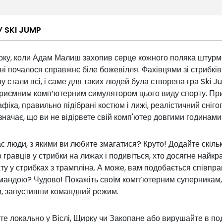
У SKI JUMP
року, коли Адам Малиш захопив серце кожного поляка штурм
їні почалося справжнє біле божевілля. Фахівцями зі стрибків
у стали всі, і саме для таких людей була створена гра Ski J
приємним комп’ютерним симулятором цього виду спорту. Пр
афіка, правильно підібрані костюм і лижі, реалістичний снігопа
значає, що ви не відірвете свій комп'ютер довгими годинами
ас люди, з якими ви любите змагатися? Круто! Додайте скіль
 гравців у стрибки на лижах і подивіться, хто досягне найк
ту у стрибках з трампліна. А може, вам подобається співпр
омандою? Чудово! Покажіть своїм комп’ютерним суперникам,
и, запустивши командний режим.
те локально у Віслі, Щирку чи Закопане або вирушайте в п