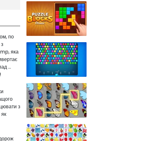
ом, по
 з
ump, яка
ивертає
д ...
!
ки
ращого
ацювати з
 як
одорож