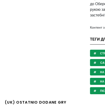
до Оберс
рукою за
застебні
Контент 
ТЕГИ Д
СТ
CA
НА
НА 
ПІ
(UK) OSTATNIO DODANE GRY