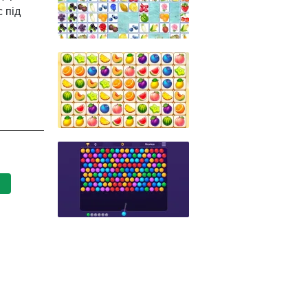
 під
5