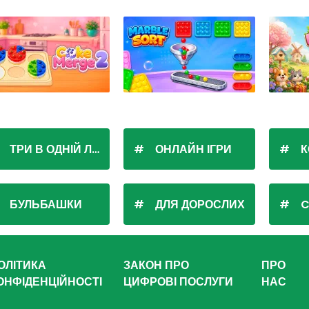
ТРИ В ОДНІЙ ЛІНІЇ
ОНЛАЙН ІГРИ
К
БУЛЬБАШКИ
ДЛЯ ДОРОСЛИХ
C
ОЛІТИКА
ЗАКОН ПРО
ПРО
ОНФІДЕНЦІЙНОСТІ
ЦИФРОВІ ПОСЛУГИ
НАС