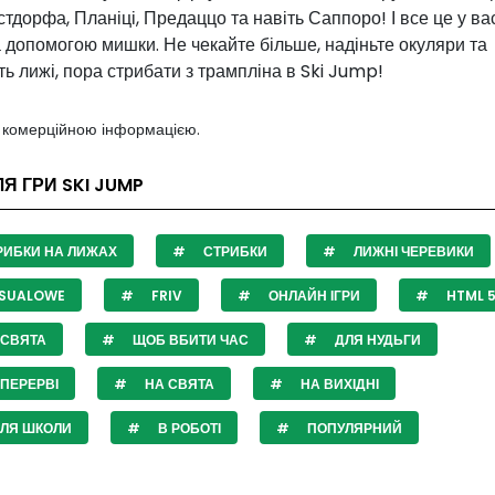
тдорфа, Планіці, Предаццо та навіть Саппоро! І все це у вас
 допомогою мишки. Не чекайте більше, надіньте окуляри та
ть лижі, пора стрибати з трампліна в Ski Jump!
з комерційною інформацією.
ЛЯ ГРИ SKI JUMP
РИБКИ НА ЛИЖАХ
СТРИБКИ
ЛИЖНІ ЧЕРЕВИКИ
SUALOWE
FRIV
ОНЛАЙН ІГРИ
HTML 
 СВЯТА
ЩОБ ВБИТИ ЧАС
ДЛЯ НУДЬГИ
ПЕРЕРВІ
НА СВЯТА
НА ВИХІДНІ
СЛЯ ШКОЛИ
В РОБОТІ
ПОПУЛЯРНИЙ