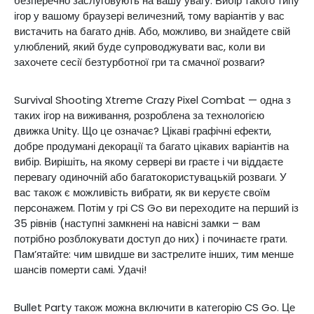
безперечно заслуговують на вашу увагу. Вибір такого типу
ігор у вашому браузері величезний, тому варіантів у вас
вистачить на багато днів. Або, можливо, ви знайдете свій
улюблений, який буде супроводжувати вас, коли ви
захочете сесії безтурботної гри та смачної розваги?
Survival Shooting Xtreme Crazy Pixel Combat — одна з
таких ігор на виживання, розроблена за технологією
движка Unity. Що це означає? Цікаві графічні ефекти,
добре продумані декорації та багато цікавих варіантів на
вибір. Вирішіть, на якому сервері ви граєте і чи віддаєте
перевагу одиночній або багатокористувацькій розваги. У
вас також є можливість вибрати, як ви керуєте своїм
персонажем. Потім у грі CS Go ви переходите на перший із
35 рівнів (наступні замкнені на навісні замки – вам
потрібно розблокувати доступ до них) і починаєте грати.
Пам’ятайте: чим швидше ви застрелите інших, тим менше
шансів померти самі. Удачі!
Bullet Party також можна включити в категорію CS Go. Це