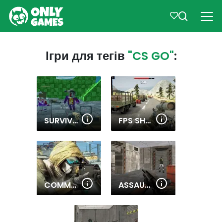
Ігри для тегів
"CS GO"
:
SURVIVAL SHOOTING XTREME CRAZY PIXEL COMBAT
FPS SHOOTING STRIKE: MODERN COMBAT WAR 2K20
COMMANDO IGI SHOOTING STRIKE
ASSAULT ZONE