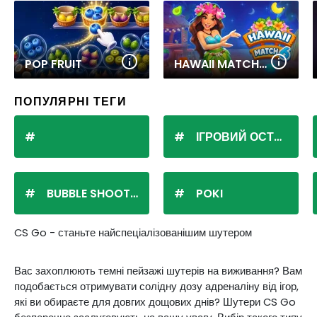
POP FRUIT
HAWAII MATCH 6
ПОПУЛЯРНІ ТЕГИ
ІГРОВИЙ ОСТРІВ
BUBBLE SHOOTER
POKI
CS Go - станьте найспеціалізованішим шутером
Вас захоплюють темні пейзажі шутерів на виживання? Вам
подобається отримувати солідну дозу адреналіну від ігор,
які ви обираєте для довгих дощових днів? Шутери CS Go