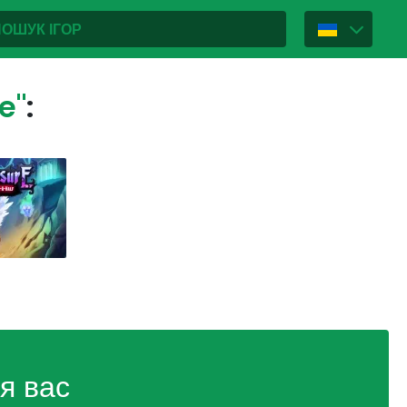
e"
:
я вас