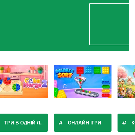
ТРИ В ОДНІЙ ЛІНІЇ
ОНЛАЙН ІГРИ
К