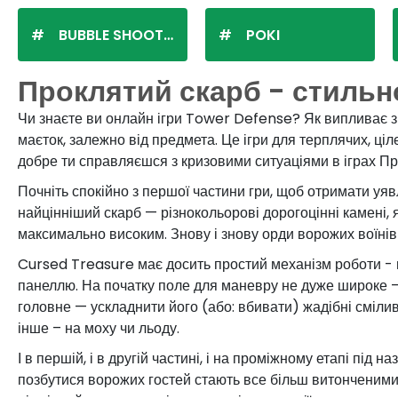
BUBBLE SHOOTER
POKI
Проклятий скарб - стильн
Чи знаєте ви онлайн ігри Tower Defense? Як випливає з 
маєток, залежно від предмета. Це ігри для терплячих, ціл
добре ти справляєшся з кризовими ситуаціями в іграх Пр
Почніть спокійно з першої частини гри, щоб отримати уяв
найцінніший скарб — різнокольорові дорогоцінні камені, я
максимально високим. Знову і знову орди ворожих воїнів 
Cursed Treasure має досить простий механізм роботи - 
панеллю. На початку поле для маневру не дуже широке —
головне — ускладнити його (або: вбивати) жадібні смілив
інше – на моху чи льоду.
І в першій, і в другій частині, і на проміжному етапі під
позбутися ворожих гостей стають все більш витонченими.