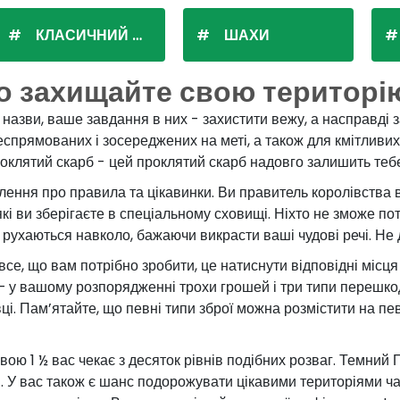
КЛАСИЧНИЙ ПАСЬЯНС
ШАХИ
о захищайте свою територі
назви, ваше завдання в них - захистити вежу, а насправді 
еспрямованих і зосереджених на меті, а також для кмітливих,
оклятий скарб - цей проклятий скарб надовго залишить тебе
лення про правила та цікавинки. Ви правитель королівства в
кі ви зберігаєте в спеціальному сховищі. Ніхто не зможе по
рухаються навколо, бажаючи викрасти ваші чудові речі. Не 
все, що вам потрібно зробити, це натиснути відповідні міс
 у вашому розпорядженні трохи грошей і три типи перешкод
ці. Пам’ятайте, що певні типи зброї можна розмістити на п
 назвою 1 ½ вас чекає з десяток рівнів подібних розваг. Темни
 У вас також є шанс подорожувати цікавими територіями чар