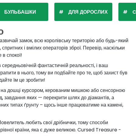
БУЛЬБАШКИ
ДЛЯ ДОРОСЛИХ
C
ю
зазвичай замок, всю королівську територію або будь-який
 спритних і вмілих операторів зброї. Перевір, наскільки
 в спокої!
 середньовічній фантастичній реальності, і ваш
трапити в нього, тому ви подбайте про те, щоб захист був
дайте їм це зробити!
ця на дошці курсором, керованим мишкою або сенсорною
, завдання яких — перекрити шлях до діамантів, а
евних типах ґрунту – щось інше працюватиме на камені,
й Повелитель любить свої дрібнички, тому способи
івної країни, яка є дуже великою. Cursed Treasure -