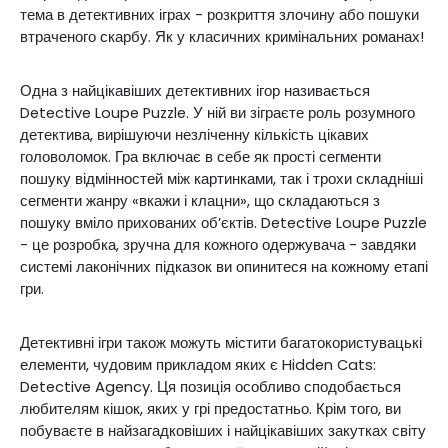
тема в детективних іграх - розкриття злочину або пошуки
втраченого скарбу. Як у класичних кримінальних романах!
Одна з найцікавіших детективних ігор називається
Detective Loupe Puzzle. У ній ви зіграєте роль розумного
детектива, вирішуючи незліченну кількість цікавих
головоломок. Гра включає в себе як прості сегменти
пошуку відмінностей між картинками, так і трохи складніші
сегменти жанру «вкажи і клацни», що складаються з
пошуку вміло прихованих об’єктів. Detective Loupe Puzzle
- це розробка, зручна для кожного одержувача - завдяки
системі лаконічних підказок ви опинитеся на кожному етапі
гри.
Детективні ігри також можуть містити багатокористувацькі
елементи, чудовим прикладом яких є Hidden Cats:
Detective Agency. Ця позиція особливо сподобається
любителям кішок, яких у грі предостатньо. Крім того, ви
побуваєте в найзагадковіших і найцікавіших закутках світу