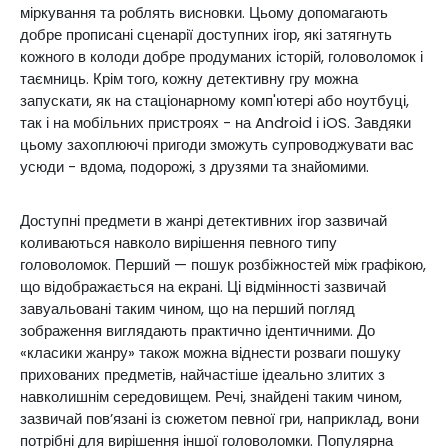
міркування та роблять висновки. Цьому допомагають
добре прописані сценарії доступних ігор, які затягнуть
кожного в колоди добре продуманих історій, головоломок і
таємниць. Крім того, кожну детективну гру можна
запускати, як на стаціонарному комп'ютері або ноутбуці,
так і на мобільних пристроях - на Android і iOS. Завдяки
цьому захоплюючі пригоди зможуть супроводжувати вас
усюди - вдома, подорожі, з друзями та знайомими.
Доступні предмети в жанрі детективних ігор зазвичай
коливаються навколо вирішення певного типу
головоломок. Перший — пошук розбіжностей між графікою,
що відображається на екрані. Ці відмінності зазвичай
завуальовані таким чином, що на перший погляд
зображення виглядають практично ідентичними. До
«класики жанру» також можна віднести розваги пошуку
прихованих предметів, найчастіше ідеально злитих з
навколишнім середовищем. Речі, знайдені таким чином,
зазвичай пов’язані із сюжетом певної гри, наприклад, вони
потрібні для вирішення іншої головоломки. Популярна