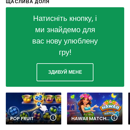
ЩАСЛИВА ДОЛЯ
Натисніть кнопку, і
ми знайдемо для
вас нову улюблену
гру!
ЗДИВУЙ МЕНЕ
POP FRUIT
HAWAII MATCH 6