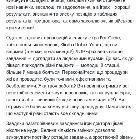
виконуйте складні операції, завдяки яким ви отримаєте
нові навички, веселощі та задоволення, а в іграх - хороші
результати, визнання та високу позицію в таблицях
результатів. Ігри доктора так само захоплюючі, як військові
ігри чи гонки!
Однією з цікавих пропозицій у списку є гра Ear Clinic,
тобто польською мовою, Klinika Ucha. Уявіть, що ви
відомий (а може, початківець?) ЛОР-фахівець і ваше
завдання — доглядати за людськими вухами. До вас, як до
лікаря, приходять різні пацієнти — молодші й старші,
більше й менше бояться. Переконайтеся, що процедури,
які ви проводите, були точними, ефективними та
безболісними. Яка твоя робота? Ви повинні отримати всі
непотрібні елементи з вух персонажів, такі як вушна сірка,
волосся або... личинки (звідки вони там взялися?!). Ви
отримуєте бали за кожну успішну процедуру. Пам'ятайте,
що наступні рівні стають все складнішими!
Завдяки багаторівневим завданням ігри доктора цікаві і
ніколи не нудні. Велика кількість змінних дозволяє
виконувати постійну ротацію завдань, а зростаючий рівень