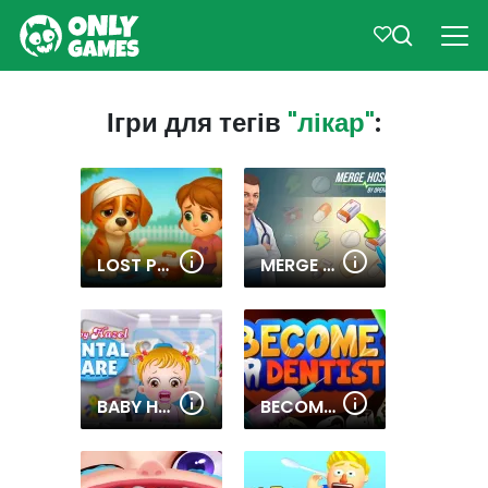
Ігри для тегів
"лікар"
:
LOST PUPPY RESCUE AND CARE
MERGE HOSPITAL
BABY HAZEL DENTAL CARE
BECOME A DENTIST