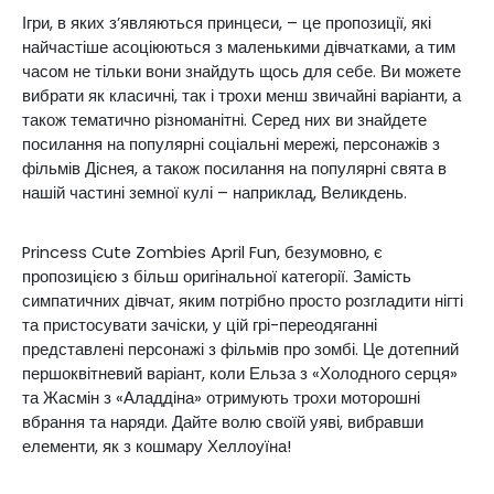
Ігри, в яких з’являються принцеси, – це пропозиції, які
найчастіше асоціюються з маленькими дівчатками, а тим
часом не тільки вони знайдуть щось для себе. Ви можете
вибрати як класичні, так і трохи менш звичайні варіанти, а
також тематично різноманітні. Серед них ви знайдете
посилання на популярні соціальні мережі, персонажів з
фільмів Діснея, а також посилання на популярні свята в
нашій частині земної кулі – наприклад, Великдень.
Princess Cute Zombies April Fun, безумовно, є
пропозицією з більш оригінальної категорії. Замість
симпатичних дівчат, яким потрібно просто розгладити нігті
та пристосувати зачіски, у цій грі-переодяганні
представлені персонажі з фільмів про зомбі. Це дотепний
першоквітневий варіант, коли Ельза з «Холодного серця»
та Жасмін з «Аладдіна» отримують трохи моторошні
вбрання та наряди. Дайте волю своїй уяві, вибравши
елементи, як з кошмару Хеллоуїна!