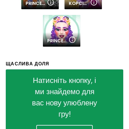
PRINCESS MILITARY FASHION
KOPCIUSZEK UBIERANKI
PRINCESS SWEET KAWAII FASHION
ЩАСЛИВА ДОЛЯ
Натисніть кнопку, і
ми знайдемо для
вас нову улюблену
гру!