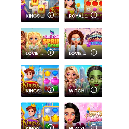
KINGS AND QUEENS MAHJONG
ROYAL GARDEN MATCH
LOVIE CHICS SPRING BREAK FASHION
LOVIE CHIC'S COACHELLA FESTIVAL
KINGS AND QUEENS MATCH 2
WITCH & FAIRY BFF
KINGS AND QUEENS MATCH
NEW YEAR MAKEUP TRENDS