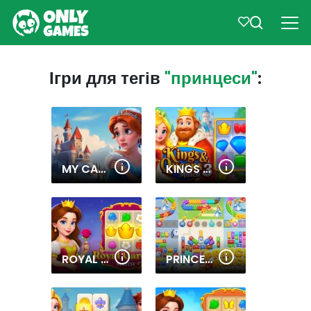
Ігри для тегів
"принцеси"
:
MY CASTLE. MERGE & STORY
KINGS AND QUEENS MATCH 3
ROYAL GARDEN MATCH 2
PRINCESS RESCUE: SAVE GIRL