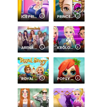
ICE PRINCESS PREGNANT CARING
PRINCESS FACE PAINTING TREND
ARENA MODY
KRÓLOWA TIK TOKA
ROYAL STORY
POPSY PRINCESS DELICIOUS FASHION