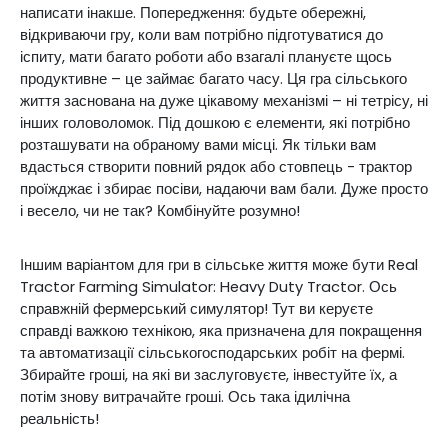
написати інакше. Попередження: будьте обережні,
відкриваючи гру, коли вам потрібно підготуватися до
іспиту, мати багато роботи або взагалі плануєте щось
продуктивне – це займає багато часу. Ця гра сільського
життя заснована на дуже цікавому механізмі – ні тетрісу, ні
інших головоломок. Під дошкою є елементи, які потрібно
розташувати на обраному вами місці. Як тільки вам
вдасться створити повний рядок або стовпець - трактор
проїжджає і збирає посіви, надаючи вам бали. Дуже просто
і весело, чи не так? Комбінуйте розумно!
Іншим варіантом для гри в сільське життя може бути Real
Tractor Farming Simulator: Heavy Duty Tractor. Ось
справжній фермерський симулятор! Тут ви керуєте
справді важкою технікою, яка призначена для покращення
та автоматизації сільськогосподарських робіт на фермі.
Збирайте гроші, на які ви заслуговуєте, інвестуйте їх, а
потім знову витрачайте гроші. Ось така ідилічна
реальність!