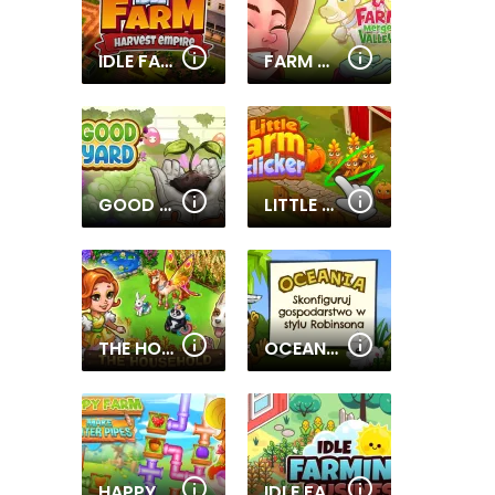
IDLE FARM: HARVEST EMPIRE
FARM MERGE VALLEY
GOOD YARD
LITTLE FARM CLICKER
THE HOUSEHOLD
OCEANIA
HAPPY FARM MAKE WATER PIPES
IDLE FARMING BUSINESS