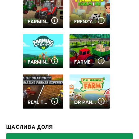
FARMING TOWN
FRENZY FARMING
FARMING 10X10
FARMER TRACTOR CARGO SIMULATION
REAL TRACTOR FARMING SIMULATOR : HEAVY DUTY TRACTOR
DR PANDA FARM
ЩАСЛИВА ДОЛЯ