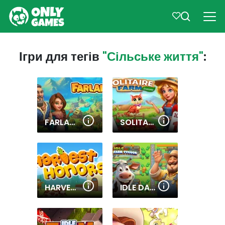
Ігри для тегів
"Сільське життя"
:
FARLAND
SOLITAIRE FARM: SEASONS
HARVEST HONORS
IDLE DAIRY FARM TYCOON