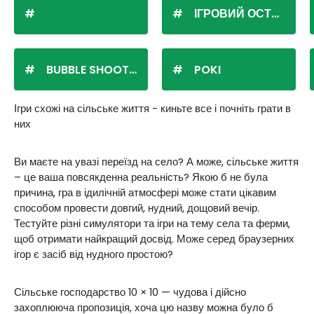
ІГРОВИЙ ОСТРІВ
BUBBLE SHOOTER
POKI
Ігри схожі на сільське життя - киньте все і почніть грати в
них
Ви маєте на увазі переїзд на село? А може, сільське життя
– це ваша повсякденна реальність? Якою б не була
причина, гра в ідилічній атмосфері може стати цікавим
способом провести довгий, нудний, дощовий вечір.
Тестуйте різні симулятори та ігри на тему села та ферми,
щоб отримати найкращий досвід. Може серед браузерних
ігор є засіб від нудного простою?
Сільське господарство 10 × 10 — чудова і дійсно
захоплююча пропозиція, хоча цю назву можна було б