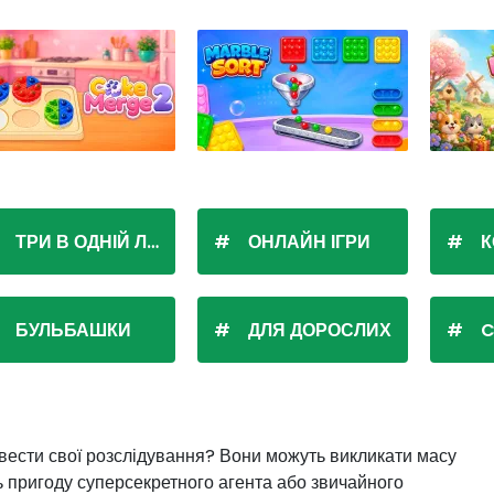
ТРИ В ОДНІЙ ЛІНІЇ
ОНЛАЙН ІГРИ
К
БУЛЬБАШКИ
ДЛЯ ДОРОСЛИХ
C
овести свої розслідування? Вони можуть викликати масу
ть пригоду суперсекретного агента або звичайного