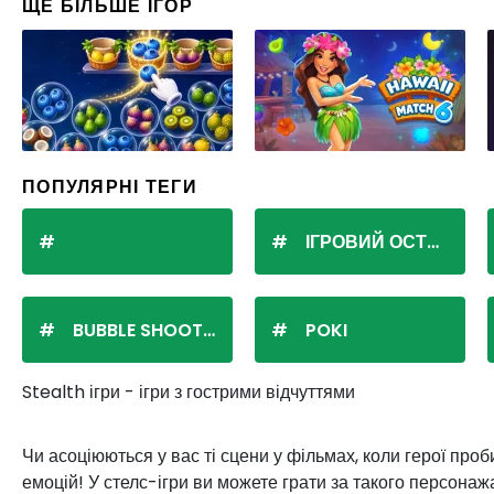
ЩЕ БІЛЬШЕ ІГОР
ПОПУЛЯРНІ ТЕГИ
ІГРОВИЙ ОСТРІВ
BUBBLE SHOOTER
POKI
Stealth ігри - ігри з гострими відчуттями
Чи асоціюються у вас ті сцени у фільмах, коли герої пр
емоцій! У стелс-ігри ви можете грати за такого персонаж