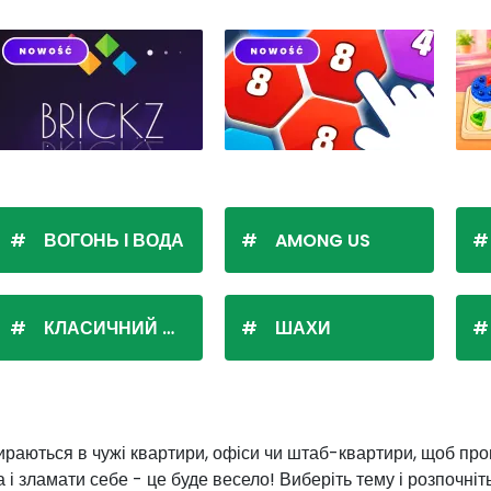
ВОГОНЬ І ВОДА
AMONG US
КЛАСИЧНИЙ ПАСЬЯНС
ШАХИ
обираються в чужі квартири, офіси чи штаб-квартири, щоб пр
а і зламати себе - це буде весело! Виберіть тему і розпочні