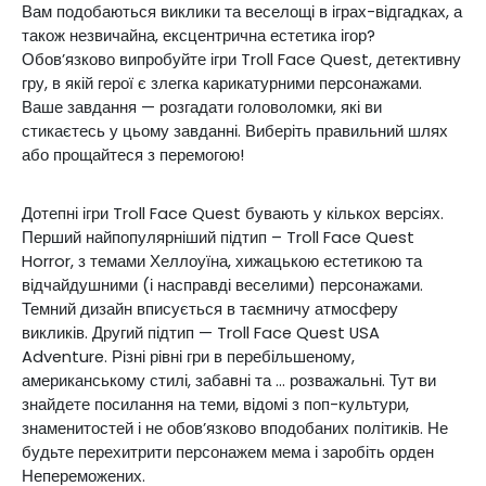
Вам подобаються виклики та веселощі в іграх-відгадках, а
також незвичайна, ексцентрична естетика ігор?
Обов’язково випробуйте ігри Troll Face Quest, детективну
гру, в якій герої є злегка карикатурними персонажами.
Ваше завдання — розгадати головоломки, які ви
стикаєтесь у цьому завданні. Виберіть правильний шлях
або прощайтеся з перемогою!
Дотепні ігри Troll Face Quest бувають у кількох версіях.
Перший найпопулярніший підтип – Troll Face Quest
Horror, з темами Хеллоуїна, хижацькою естетикою та
відчайдушними (і насправді веселими) персонажами.
Темний дизайн вписується в таємничу атмосферу
викликів. Другий підтип — Troll Face Quest USA
Adventure. Різні рівні гри в перебільшеному,
американському стилі, забавні та ... розважальні. Тут ви
знайдете посилання на теми, відомі з поп-культури,
знаменитостей і не обов’язково вподобаних політиків. Не
будьте перехитрити персонажем мема і заробіть орден
Непереможених.