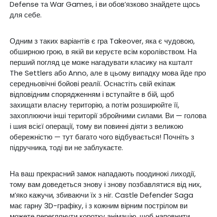
Defense та War Games, і ви обов’язково знайдете щось
для себе.
Одним з таких варіантів є гра Takeover, яка є чудовою,
обширною грою, в якій ви керуєте всім королівством. На
перший погляд це може нагадувати класику на кшталт
The Settlers або Anno, але в цьому випадку мова йде про
середньовічні бойові реалії. Оснастіть свій екіпаж
відповідним спорядженням і вступайте в бій, щоб
захищати власну територію, а потім розширюйте її,
захоплюючи інші території збройними силами. Ви — голова
і шия всієї операції, тому ви повинні діяти з великою
обережністю — тут багато чого відбувається! Почніть з
підручника, тоді ви не заблукаєте.
На ваш прекрасний замок нападають поодинокі лиходії,
тому вам доведеться знову і знову позбавлятися від них,
м’яко кажучи, збиваючи їх з ніг. Castle Defender Saga
має гарну 3D-графіку, і з кожним вірним пострілом ви
можете переглянути коротку анімацію, щоб наповнити