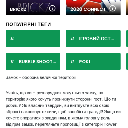
BRICKZ
2020 CONNECT
ПОПУЛЯРНІ ТЕГИ
ІГРОВИЙ ОСТРІВ
BUBBLE SHOOTER
POKI
Замок - оборона величної території
Уявіть, що ви – розпорядник могутнього замку, на
територію якого хочуть проникнути сторонні гості. Що ти
робиш? Як власник твердині, ви витягуєте всю свою
зброю і накопичуєте сили, щоб запобігти трагедії! Якщо ви
хочете впоратися з завданням, в якому головну роль
відіграє замок, перегляньте пропозиції з категорій Tower