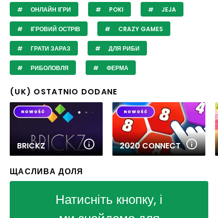
ОНЛАЙН ІГРИ
POKI
JEJA
ІГРОВИЙ ОСТРІВ
CRAZY GAMES
ГРАТИ ЗАРАЗ
ДЛЯ РИБИ
РИБОЛОВЛЯ
ФЕРМА
(UK) OSTATNIO DODANE
BRICKZ
2020 CONNECT
ЩАСЛИВА ДОЛЯ
Натисніть кнопку, і