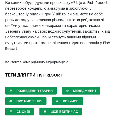
Ви коли-небудь думали про акваріум? Що ж, Fish Resort
перетворює концепцію акваріума в захоплюючу
безкоштовну онлайн-гру! У цій грі ви візьмете на себе
роль догляду за великою різноманітністю риб, кожна зі
своїми унікальними кольорами та характеристиками.
Зверніть увагу на своїх водних супутників, захистіть їх від
небезпечної акули, і вони стануть вашими вірними
супутниками протягом незліченних годин веселощів у Fish
Resort.
Контент з комерційною інформацією.
ТЕГИ ДЛЯ ГРИ FISH RESORT
РОЗВЕДЕННЯ ТВАРИН
МЕНЕДЖМЕНТ
ПРО МИСЛЕННЯ
РОЗУМОВІ
CLICKER
ЩОБ ВБИТИ ЧАС