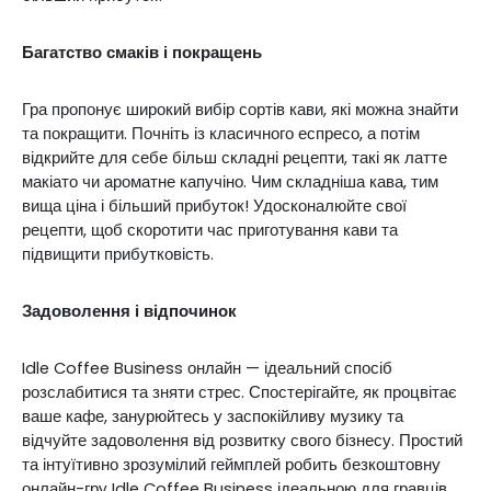
Багатство смаків і покращень
Гра пропонує широкий вибір сортів кави, які можна знайти
та покращити. Почніть із класичного еспресо, а потім
відкрийте для себе більш складні рецепти, такі як латте
макіато чи ароматне капучіно. Чим складніша кава, тим
вища ціна і більший прибуток! Удосконалюйте свої
рецепти, щоб скоротити час приготування кави та
підвищити прибутковість.
Задоволення і відпочинок
Idle Coffee Business онлайн — ідеальний спосіб
розслабитися та зняти стрес. Спостерігайте, як процвітає
ваше кафе, занурюйтесь у заспокійливу музику та
відчуйте задоволення від розвитку свого бізнесу. Простий
та інтуїтивно зрозумілий геймплей робить безкоштовну
онлайн-гру Idle Coffee Business ідеальною для гравців