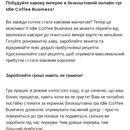
Побудуйте кавову імперію в безкоштовній онлайн-грі
Idle Coffee Business!
Ви завжди хотіли стати кавовим магнатом? Тепер це
можливо! У Idle Coffee Business ви можете перейти від
маленької кав’ярні до гігантської імперії вартістю мільйони.
Готуйте різноманітну каву, заробляйте монети та
відкривайте нові, дедалі прибутковіші рецепти.
Удосконалюйте свої рецепти, щоб отримати максимальний
прибуток і стати кавовим королем!
Заробляйте гроші навіть не граючи!
Гра працює в режимі холостого ходу, а це означає, що ваш
бізнес процвітає, навіть коли ви не граєте! Вам не потрібно
постійно стежити за екраном. Безкоштовна гра Idle Coffee
Business дозволяє отримувати пасивний дохід - просто
поверніться до гри пізніше та подивіться, скільки ви
заробили під час перерви. Чим довша перерва, тим
більший прибуток!