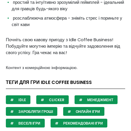
простий та інтуїтивно зрозумілий геймплей - ідеальний
для гравців будь-якого віку
розслаблююча атмосфера - зніміть стрес і пориньте у
світ кави
Почніть свою кавову пригоду з Idle Coffee Business!
Побудуйте могутню імперію та відчуйте задоволення від
свого успіху. Гра чекає на вас!
Контент з комерційною інформацією.
ТЕГИ ДЛЯ ГРИ IDLE COFFEE BUSINESS
IDLE
CLICKER
МЕНЕДЖМЕНТ
ЗАРОБЛЯТИ ГРОШІ
ОНЛАЙН ІГРИ
ВЕСЕЛІ ІГРИ
РЕКОМЕНДОВАНІ ІГРИ