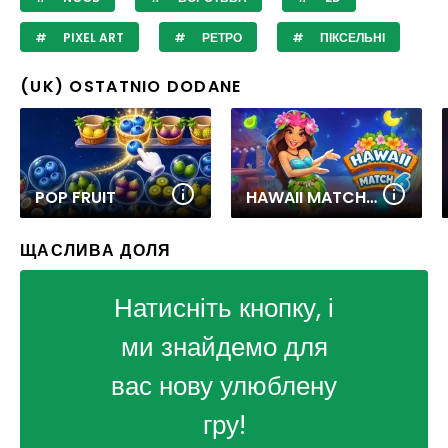
PIXEL ART
РЕТРО
ПІКСЕЛЬНІ
(UK) OSTATNIO DODANE
POP FRUIT
HAWAII MATCH 6
ЩАСЛИВА ДОЛЯ
Натисніть кнопку, і
ми знайдемо для
вас нову улюблену
гру!