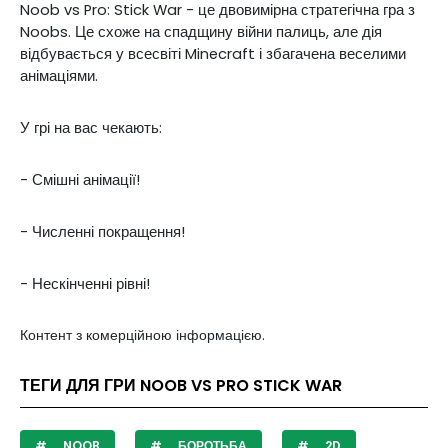
Noob vs Pro: Stick War - це двовимірна стратегічна гра з
Noobs. Це схоже на спадщину війни палиць, але дія
відбувається у всесвіті Minecraft і збагачена веселими
анімаціями.
У грі на вас чекають:
- Смішні анімації!
- Численні покращення!
- Нескінченні рівні!
Контент з комерційною інформацією.
ТЕГИ ДЛЯ ГРИ NOOB VS PRO STICK WAR
NOOB
БОРОТЬБА
2D