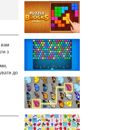
 вам
ти з
ми,
увати до