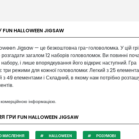
У FUN HALLOWEEN JIGSAW
oween Jigsaw — це безкоштовна гра-головоломка. У цій грі
 розгадати загалом 12 наборів головоломок. Ви повинні поча
набору, і лише впорядкування його відкриє наступний. Гра
 три режими для кожної головоломки: Легкий з 25 елемента
 з 49 елементами і Складний, в якому нам потрібно розташ
ентів.
з комерційною інформацією.
ЛЯ ГРИ FUN HALLOWEEN JIGSAW
О МИСЛЕННЯ
HALLOWEEN
РОЗУМОВІ