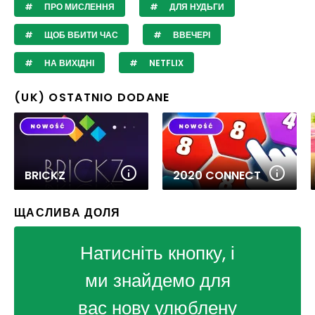
ПРО МИСЛЕННЯ
ДЛЯ НУДЬГИ
ЩОБ ВБИТИ ЧАС
ВВЕЧЕРІ
НА ВИХІДНІ
NETFLIX
(UK) OSTATNIO DODANE
BRICKZ
2020 CONNECT
ЩАСЛИВА ДОЛЯ
Натисніть кнопку, і
ми знайдемо для
вас нову улюблену