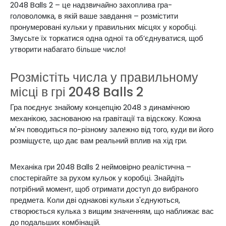
2048 Balls 2 – це надзвичайно захоплива гра-
головоломка, в якій ваше завдання – розмістити
пронумеровані кульки у правильних місцях у коробці.
Змусьте їх торкатися одна одної та об’єднуватися, щоб
утворити набагато більше число!
Розмістіть числа у правильному
місці в грі 2048 Balls 2
Гра
поєднує знайому концепцію 2048 з динамічною
механікою, заснованою на гравітації та відскоку. Кожна
м'яч поводиться по-різному залежно від того, куди ви його
розміщуєте, що дає вам реальний вплив на хід гри.
Механіка гри 2048 Balls 2 неймовірно реалістична –
спостерігайте за рухом кульок у коробці. Знайдіть
потрібний момент, щоб отримати доступ до вибраного
предмета. Коли
дві однакові кульки з'єднуються,
створюється кулька з вищим значенням, що наближає вас
до подальших комбінацій.