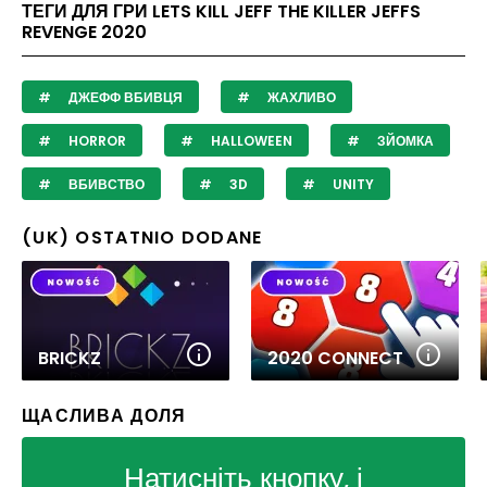
ТЕГИ ДЛЯ ГРИ LETS KILL JEFF THE KILLER JEFFS
REVENGE 2020
ДЖЕФФ ВБИВЦЯ
ЖАХЛИВО
HORROR
HALLOWEEN
ЗЙОМКА
ВБИВСТВО
3D
UNITY
(UK) OSTATNIO DODANE
BRICKZ
2020 CONNECT
ЩАСЛИВА ДОЛЯ
Натисніть кнопку, і