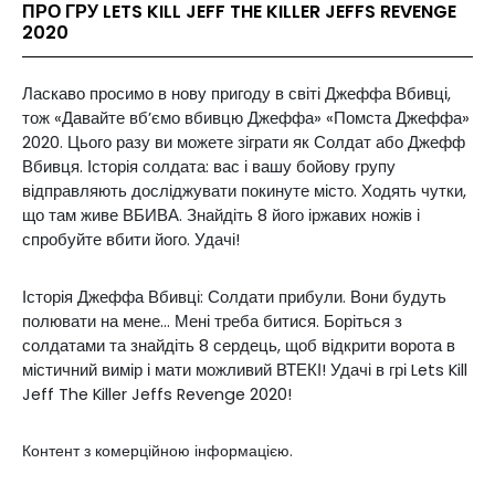
ПРО ГРУ LETS KILL JEFF THE KILLER JEFFS REVENGE
2020
Ласкаво просимо в нову пригоду в світі Джеффа Вбивці,
тож «Давайте вб’ємо вбивцю Джеффа» «Помста Джеффа»
2020. Цього разу ви можете зіграти як Солдат або Джефф
Вбивця. Історія солдата: вас і вашу бойову групу
відправляють досліджувати покинуте місто. Ходять чутки,
що там живе ВБИВА. Знайдіть 8 його іржавих ножів і
спробуйте вбити його. Удачі!
Історія Джеффа Вбивці: Солдати прибули. Вони будуть
полювати на мене... Мені треба битися. Боріться з
солдатами та знайдіть 8 сердець, щоб відкрити ворота в
містичний вимір і мати можливий ВТЕКІ! Удачі в грі Lets Kill
Jeff The Killer Jeffs Revenge 2020!
Контент з комерційною інформацією.