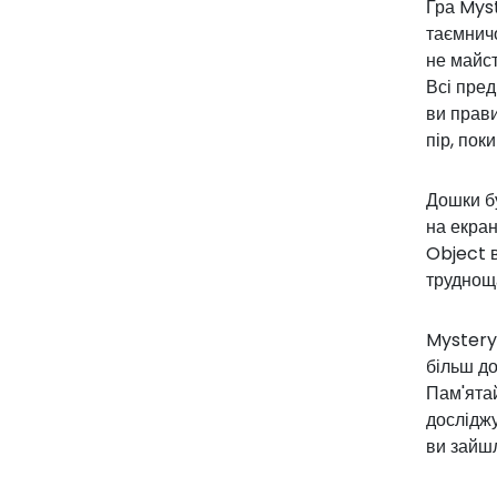
Гра Mys
таємничо
не майст
Всі пред
ви прави
пір, пок
Дошки бу
на екра
Object в
трудноща
Mystery 
більш до
Пам'ятай
досліджу
ви зайшл