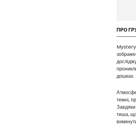
ПРО ГР
Mystery
зображен
досліджу
проникли
дошках.
Атмосфе
темні, п
Завдяки 
тиша, щ
вимкнути