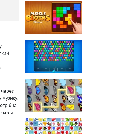
у
який
х
 через
у музику.
отрібна
ь-коли