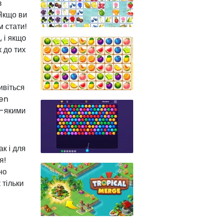
в
 Якщо ви
м стати!
, і якщо
к до тих
ивіться
den
ь-якими
к і для
я!
но
 тільки