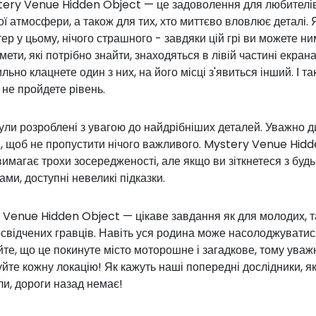
tery Venue Hidden Object — це задоволення для любителі
ї атмосфери, а також для тих, хто миттєво вловлює деталі.
ер у цьому, нічого страшного - завдяки цій грі ви можете ни
мети, які потрібно знайти, знаходяться в лівій частині екрана
льно клацнете один з них, на його місці з'явиться інший. І та
и не пройдете рівень.
ли розроблені з увагою до найдрібніших деталей. Уважно д
н, щоб не пропустити нічого важливого. Mystery Venue Hid
имагає трохи зосередженості, але якщо ви зіткнетеся з буд
ми, доступні невеликі підказки.
Venue Hidden Object — цікаве завдання як для молодих, та
свідчених гравців. Навіть уся родина може насолоджуватис
те, що це покинуте місто моторошне і загадкове, тому уваж
йте кожну локацію! Як кажуть наші попередні дослідники, як
и, дороги назад немає!