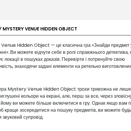
У MYSTERY VENUE HIDDEN OBJECT
 Venue Hidden Object — це класична гра «Знайди предмет 
ні». Ви можете відчути себе в ролі справжнього детектива, 
є локації в пошуках доказів. Перевірте і потренуйте свою
вість, знаходячи задані елементи на ретельно виготовлени
ра Mystery Venue Hidden Object трохи тривожна не лише
риглушені кольори на екрані, але, перш за все, через зловісн
йому ви можете більше включитися в гру. Однак якщо вам п
об краще зосередитися на пошуку предметів, ви можете буд
 звуковий супровід.