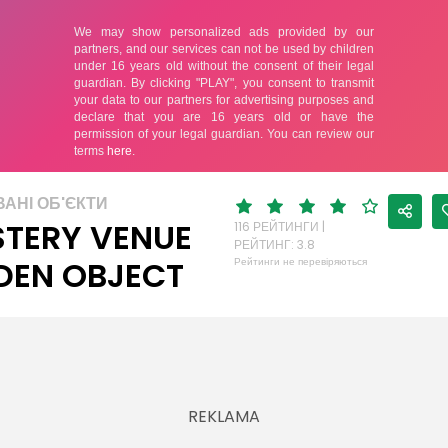
АНІ ОБ'ЄКТИ
TERY VENUE
116 РЕЙТИНГИ |
РЕЙТИНГ: 3.8
DEN OBJECT
Рейтинги не перевіряються