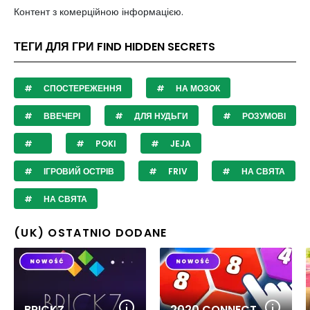
Контент з комерційною інформацією.
ТЕГИ ДЛЯ ГРИ FIND HIDDEN SECRETS
СПОСТЕРЕЖЕННЯ
НА МОЗОК
ВВЕЧЕРІ
ДЛЯ НУДЬГИ
РОЗУМОВІ
POKI
JEJA
ІГРОВИЙ ОСТРІВ
FRIV
НА СВЯТА
НА СВЯТА
(UK) OSTATNIO DODANE
BRICKZ
2020 CONNECT