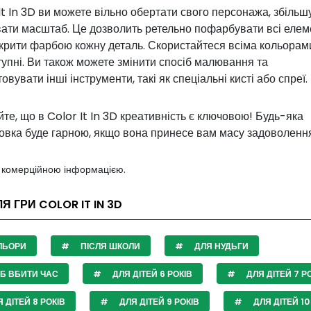
It In 3D ви можете вільно обертати свого персонажа, збільш
ати масштаб. Це дозволить ретельно пофарбувати всі елеме
крити фарбою кожну деталь. Скористайтеся всіма кольорами
упні. Ви також можете змінити спосіб малювання та
овувати інші інструменти, такі як спеціальні кисті або спреї.
те, що в Color It In 3D креативність є ключовою! Будь-яка
вка буде гарною, якщо вона принесе вам масу задоволення!
з комерційною інформацією.
Я ГРИ COLOR IT IN 3D
ЛЬОРИ
ПІСЛЯ ШКОЛИ
ДЛЯ НУДЬГИ
Б ВБИТИ ЧАС
ДЛЯ ДІТЕЙ 6 РОКІВ
ДЛЯ ДІТЕЙ 7 Р
 ДІТЕЙ 8 РОКІВ
ДЛЯ ДІТЕЙ 9 РОКІВ
ДЛЯ ДІТЕЙ 10