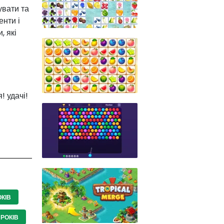
увати та
нти і
, які
 удачі!
ОКІВ
 РОКІВ