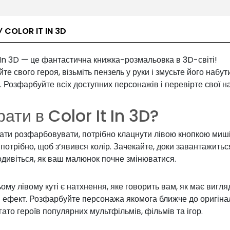
 COLOR IT IN 3D
 In 3D — це фантастична книжка-розмальовка в 3D-світі!
е свого героя, візьміть пензель у руки і змусьте його набут
. Розфарбуйте всіх доступних персонажів і перевірте свої н
рати в Color It In 3D?
ати розфарбовувати, потрібно клацнути лівою кнопкою миші
е потрібно, щоб з’явився колір. Зачекайте, доки завантажитьс
подивіться, як ваш малюнок почне змінюватися.
ому лівому куті є натхнення, яке говорить вам, як має вигля
й ефект. Розфарбуйте персонажа якомога ближче до оригіна
гато героїв популярних мультфільмів, фільмів та ігор.