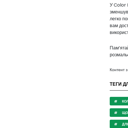
У Color 
зменшув
легко по
вам дост
використ
Пам’ятай
розмальо
Контент 
ТЕГИ ДЛ
КО
ЩО
ДЛЯ