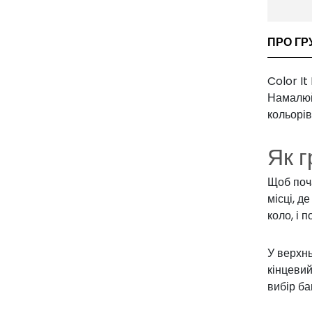
ПРО ГРУ
Color It
Намалюйт
кольорів
Як г
Щоб поч
місці, д
коло, і 
У верхнь
кінцеви
вибір ба