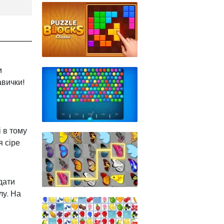
и
авички!
 в тому
я сіре
дати
лу. На