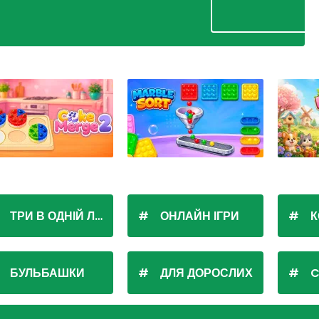
ТРИ В ОДНІЙ ЛІНІЇ
ОНЛАЙН ІГРИ
К
БУЛЬБАШКИ
ДЛЯ ДОРОСЛИХ
C