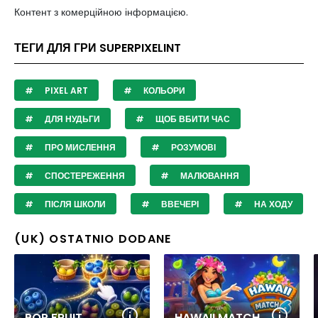
Контент з комерційною інформацією.
ТЕГИ ДЛЯ ГРИ SUPERPIXELINT
PIXEL ART
КОЛЬОРИ
ДЛЯ НУДЬГИ
ЩОБ ВБИТИ ЧАС
ПРО МИСЛЕННЯ
РОЗУМОВІ
СПОСТЕРЕЖЕННЯ
МАЛЮВАННЯ
ПІСЛЯ ШКОЛИ
ВВЕЧЕРІ
НА ХОДУ
(UK) OSTATNIO DODANE
POP FRUIT
HAWAII MATCH 6