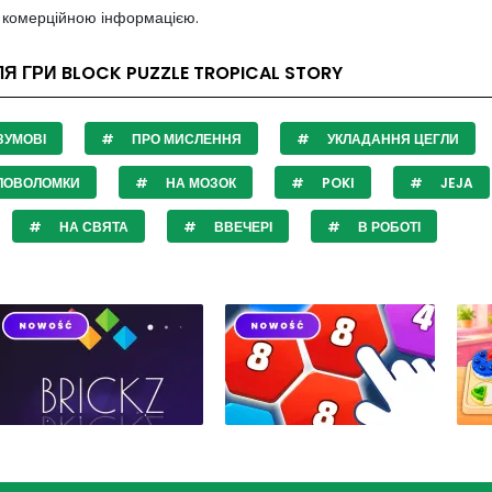
з комерційною інформацією.
ЛЯ ГРИ BLOCK PUZZLE TROPICAL STORY
ЗУМОВІ
ПРО МИСЛЕННЯ
УКЛАДАННЯ ЦЕГЛИ
ЛОВОЛОМКИ
НА МОЗОК
POKI
JEJA
НА СВЯТА
ВВЕЧЕРІ
В РОБОТІ