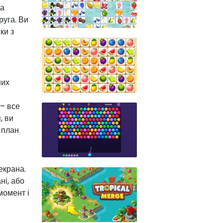
На
руга. Ви
ки з
них
 – все
, ви
 план
екрана.
ні, або
момент і