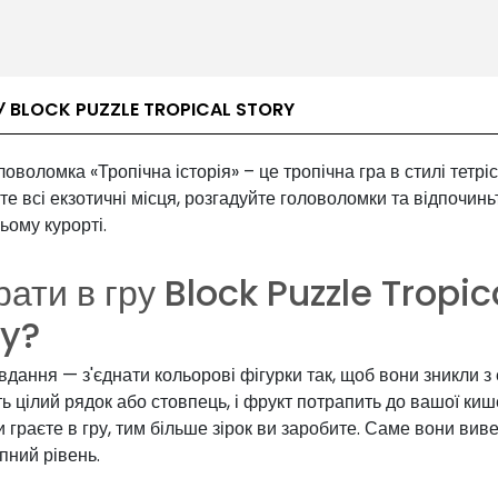
У BLOCK PUZZLE TROPICAL STORY
оволомка «Тропічна історія» – це тропічна гра в стилі тетріс
те всі екзотичні місця, розгадуйте головоломки та відпочинь
ому курорті.
рати в гру Block Puzzle Tropic
ry?
дання — з'єднати кольорові фігурки так, щоб вони зникли з 
ь цілий рядок або стовпець, і фрукт потрапить до вашої киш
 граєте в гру, тим більше зірок ви заробите. Саме вони вив
пний рівень.