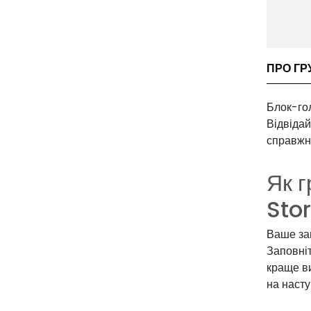
ПРО ГР
Блок-гол
Відвідай
справжнь
Як г
Sto
Ваше зав
Заповніт
краще ви
на насту