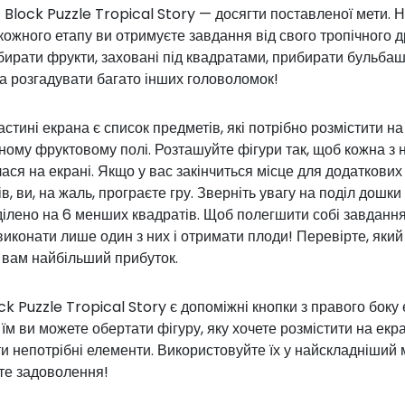
 Block Puzzle Tropical Story — досягти поставленої мети. 
кожного етапу ви отримуєте завдання від свого тропічного д
бирати фрукти, заховані під квадратами, прибирати бульбаш
а розгадувати багато інших головоломок!
частині екрана є список предметів, які потрібно розмістити на
ому фруктовому полі. Розташуйте фігури так, щоб кожна з 
ася на екрані. Якщо у вас закінчиться місце для додаткових
в, ви, на жаль, програєте гру.
Зверніть увагу на поділ дошки
ілено на 6 менших квадратів. Щоб полегшити собі завдання
иконати лише один з них і отримати плоди! Перевірте, який
 вам найбільший прибуток.
ock Puzzle Tropical Story є допоміжні кнопки з правого боку 
їм ви можете обертати фігуру, яку хочете розмістити на екра
и непотрібні елементи. Використовуйте їх у найскладніший 
те задоволення!