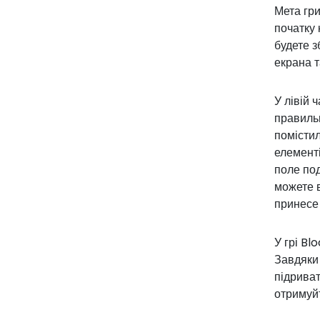
Мета гри
початку 
будете з
екрана т
У лівій 
правильн
помістил
елементі
поле под
можете в
принесе
У грі Bl
Завдяки 
підриват
отримуй