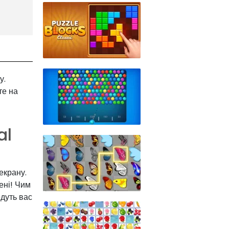
у.
те на
al
екрану.
ені! Чим
едуть вас