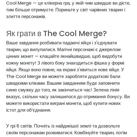
Cool Merge — це клікерна гра, у якій чим швидше ви дієте,
тим більше отримуєте. Пориньте у світ чарівних тварин і
злиття персонажів.
Як грати в The Cool Merge?
Ваше завдання розбивати падаючі яйця і з'єднувати
тварин, що вилупилися. Магічні персонажі є джерелом
цінних монет — клацайте якнайшвидше, щоб видобути
кожну монету! З лівого боку знаходиться фішка у формі
яйця. Якщо воно повне, на екрані з'явиться нове яйце.
У
The Cool Merge ви можете заробляти додаткові бали
швидкими кліками. Вашим завданням буде заповнити
синю смужку до того, як закінчиться час! Зелена лінія
вказує, скільки часу залишилося до отримання бонусу. Ви
можете використати виграні монети, щоб купити нових
істот для об’єднання.
У грі 6 світів. Почніть із найдикішої землі та дозвольте
своїм персонажам розвиватися. Комбінуйте тварин, потім