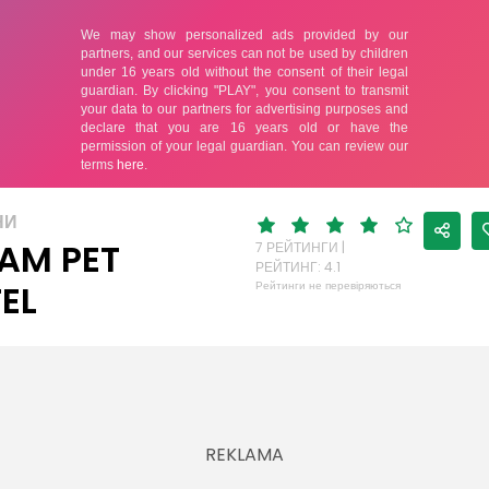
НИ
AM PET
7 РЕЙТИНГИ |
РЕЙТИНГ: 4.1
EL
Рейтинги не перевіряються