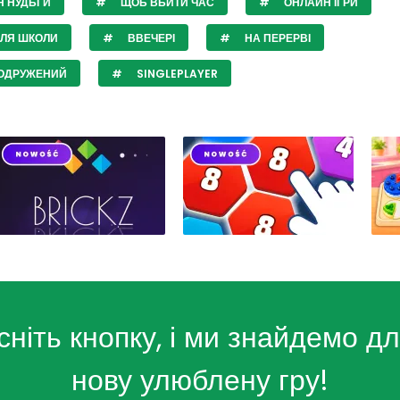
Я НУДЬГИ
ЩОБ ВБИТИ ЧАС
ОНЛАЙН ІГРИ
СЛЯ ШКОЛИ
ВВЕЧЕРІ
НА ПЕРЕРВІ
ОДРУЖЕНИЙ
SINGLEPLAYER
сніть кнопку, і ми знайдемо дл
нову улюблену гру!