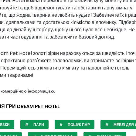
Pet Hotel кожна перемога в грі означає купу монет у вашій
овуйте їх, щоб відремонтувати та обставити гарну кімнату.
те, що жодна тварина не любить нудьги! Забезпечте їх ігра
и, дряпальками та достатньою кількістю відпочинку. Підбері
я до дизайну інтер'єру, щоб у нього було все необхідне. Не
ати час годування та забезпечити базовий догляд.
eam Pet Hotel золоті зірки нараховуються за швидкість і точн
ефективно розв'яжете головоломки, ви отримаєте всі зірки 
 Переміщуйтесь з кімнати в кімнату та наповнюйте готель
ми тваринами!
з комерційною інформацією.
ЛЯ ГРИ DREAM PET HOTEL
ЯЗКИ
ПАРИ
ПОШУК ПАР
МЕБЛІ ДЛЯ