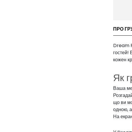
ПРО ГР
Dream Pe
гостей! 
кожен кр
Як г
Ваша мет
Розгадай
що ви мо
одною, а
На екран