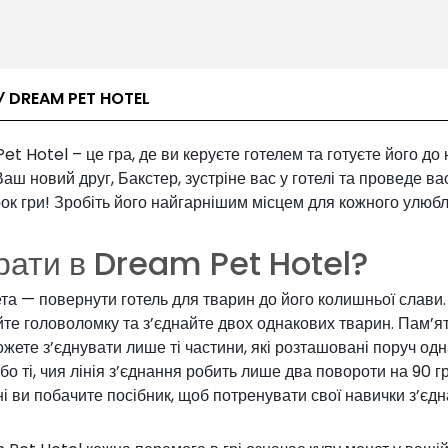
У DREAM PET HOTEL
t Hotel – це гра, де ви керуєте готелем та готуєте його до
Ваш новий друг, Бакстер, зустріне вас у готелі та проведе ва
ок гри! Зробіть його найгарнішим місцем для кожного улюб
рати в Dream Pet Hotel?
а — повернути готель для тварин до його колишньої слави.
те головоломку та з’єднайте двох однакових тварин. Пам’ят
жете з’єднувати лише ті частини, які розташовані поруч одн
бо ті, чия лінія з’єднання робить лише два повороти на 90 гр
і ви побачите посібник, щоб потренувати свої навички з’єдн