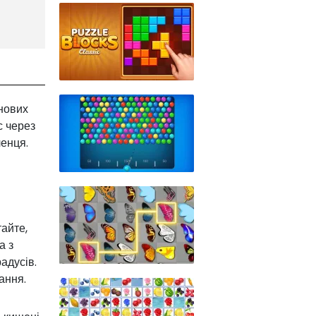
 нових
с через
ленця.
айте,
а з
адусів.
ання.