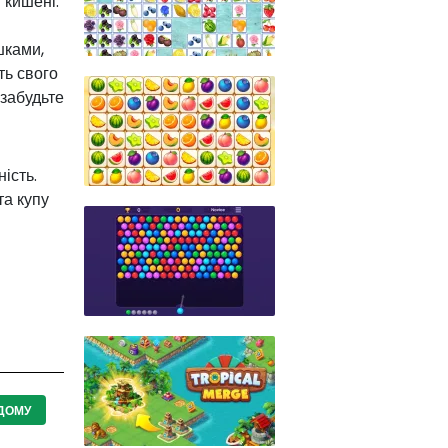
 кишені.
шками,
ть свого
 забудьте
ість.
та купу
 ДОМУ