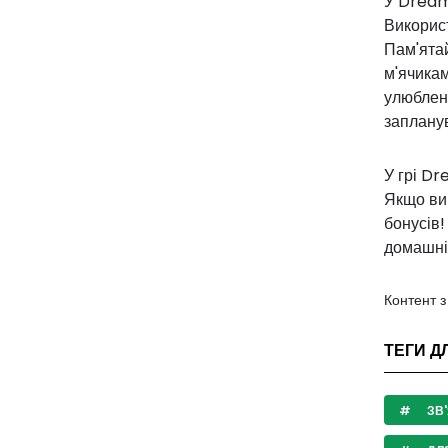
У Dream 
Використ
Пам'ятай
м'ячикам
улюбленц
запланув
У грі Dr
Якщо ви 
бонусів!
домашні
Контент 
ТЕГИ Д
ЗВ'