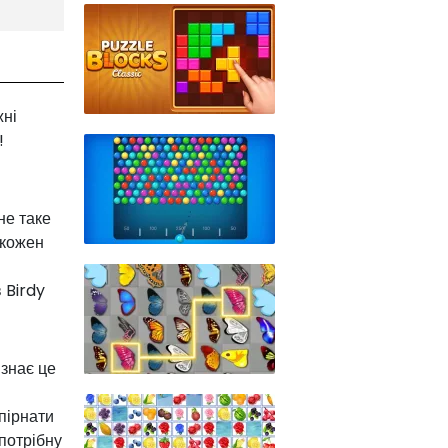
жні
!
не таке
 кожен
 Birdy
 знає це
пірнати
 потрібну