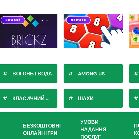
ВОГОНЬ І ВОДА
AMONG US
КЛАСИЧНИЙ ПАСЬЯНС
ШАХИ
УМОВИ
БЕЗКОШТОВНІ
П
НАДАННЯ
ОНЛАЙН ІГРИ
К
ПОСЛУГ