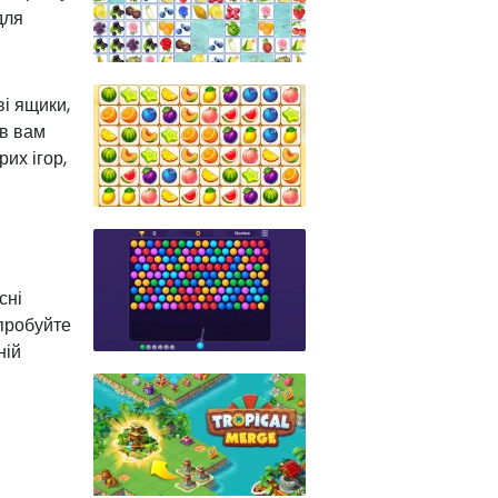
для
і ящики,
ів вам
их ігор,
сні
Спробуйте
ній