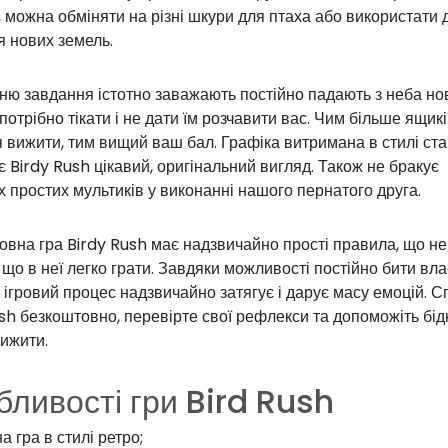
ь, можна обміняти на різні шкури для птаха або використати 
я нових земель.
ю завдання істотно заважають постійно падають з неба нов
 потрібно тікати і не дати їм розчавити вас. Чим більше ящик
 вижити, тим вищий ваш бал. Графіка витримана в стилі стар
 Birdy Rush цікавий, оригінальний вигляд. Також не бракує
 простих мультиків у виконанні нашого пернатого друга.
вна гра Birdy Rush має надзвичайно прості правила, що не
 що в неї легко грати. Завдяки можливості постійно бити вла
 ігровий процес надзвичайно затягує і дарує масу емоцій. 
sh безкоштовно, перевірте свої рефлекси та допоможіть бід
ижити.
ливості гри Bird Rush
а гра в стилі ретро;