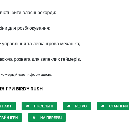
ість бити власні рекорди;
скіни для розблокування;
 управління та легка ігрова механіка;
лююча розвага для запеклих геймерів.
з комерційною інформацією.
ЛЯ ГРИ BIRDY RUSH
EL ART
ПІКСЕЛЬНІ
РЕТРО
СТАРІ ІГРИ
АЙН ІГРИ
НА ПЕРЕРВІ