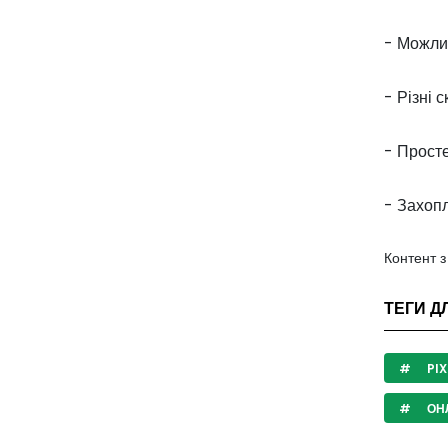
- Можлив
- Різні 
- Просте
- Захоп
Контент 
ТЕГИ Д
PIX
ОНЛ