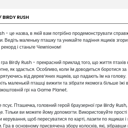
У BIRDY RUSH
sh - це назва, в якій вам потрібно продемонструвати справ
. Ведіть маленьку пташку та уникайте падіння ящиків згори
рекорд і станьте Чемпіоном!
гра Birdy Rush - прекрасний приклад того, що життя птахів 
тне, як здається. Особливо, коли їм доводиться боротися за
 рятуючись від дерев’яних ящиків, що падають їм на голову.
ть маленькій пташці вижити та зібрати якомога більше їжі в
зкоштовній грі на Game Planet.
 псує. Пташечка, головний герой браузерної гри Birdy Rush,
. Тільки ви можете йому допомогти. Використовуйте прості
 керування, щоб пересуватися по карті, лазити по ящиках і 
. Гра в основному присвячена збору колосків, які, зібравши