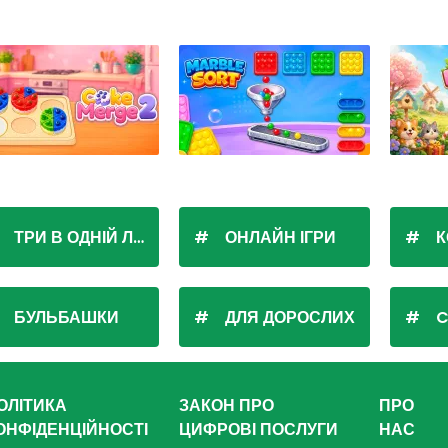
ТРИ В ОДНІЙ ЛІНІЇ
ОНЛАЙН ІГРИ
К
БУЛЬБАШКИ
ДЛЯ ДОРОСЛИХ
C
ОЛІТИКА
ЗАКОН ПРО
ПРО
ОНФІДЕНЦІЙНОСТІ
ЦИФРОВІ ПОСЛУГИ
НАС