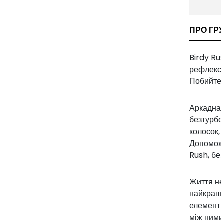
ПРО ГР
Birdy Ru
рефлекси
Побийте 
Аркадна 
безтурбо
колосок,
Допоможі
Rush, бе
Життя не
найкраще
елементи
між ними