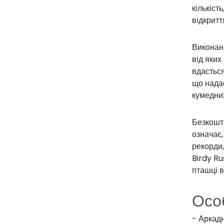
кількіст
відкритт
Виконанн
від яких
вдасться
що надає
кумедних
Безкошто
означає,
рекорди,
Birdy Ru
пташці в
Особ
- Аркадн