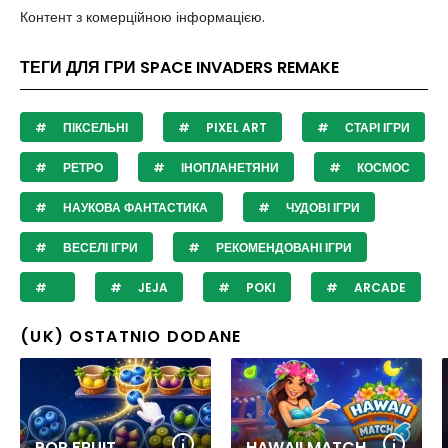
Контент з комерційною інформацією.
ТЕГИ ДЛЯ ГРИ SPACE INVADERS REMAKE
ПІКСЕЛЬНІ
PIXEL ART
СТАРІ ІГРИ
РЕТРО
ІНОПЛАНЕТЯНИ
КОСМОС
НАУКОВА ФАНТАСТИКА
ЧУДОВІ ІГРИ
ВЕСЕЛІ ІГРИ
РЕКОМЕНДОВАНІ ІГРИ
JEJA
POKI
ARCADE
(UK) OSTATNIO DODANE
POP FRUIT
HAWAII MATCH 6