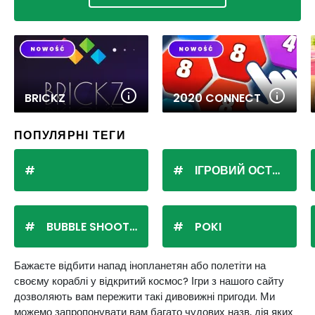
BRICKZ
2020 CONNECT
ПОПУЛЯРНІ ТЕГИ
ІГРОВИЙ ОСТРІВ
BUBBLE SHOOTER
POKI
Бажаєте відбити напад інопланетян або полетіти на
своєму кораблі у відкритий космос? Ігри з нашого сайту
дозволяють вам пережити такі дивовижні пригоди. Ми
можемо запропонувати вам багато чудових назв, дія яких