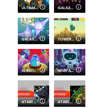
ULTIMATE ROBO DUEL 3D
GALAXY ATTACK: ALIEN SHOOTER
GALAXY ATTACK VIRUS SHOOTER
TOWER DEFENSE ALIEN WAR
ALIEN INVADERS.IO
NEWFANGLED ROBOT ESCAPE
ATARI ASTEROIDS
ATARI CENTIPEDE