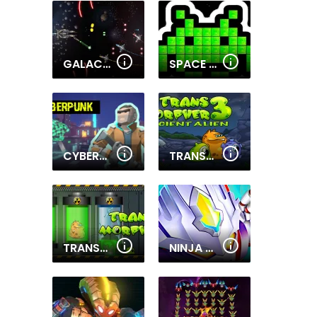
GALACTIC WAR
SPACE INVADERS REMAKE
CYBERPUNK: RESISTANCE
TRANSMORPHER 3
TRANSMORPHER
NINJA ROBO HERO