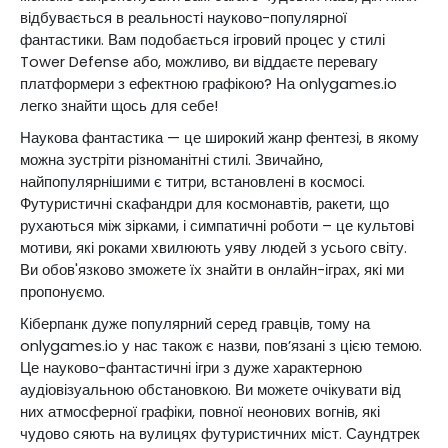
відбувається в реальності науково-популярної
фантастики. Вам подобається ігровий процес у стилі
Tower Defense або, можливо, ви віддаєте перевагу
платформери з ефектною графікою? На onlygames.io
легко знайти щось для себе!
Наукова фантастика — це широкий жанр фентезі, в якому
можна зустріти різноманітні стилі. Звичайно,
найпопулярнішими є титри, встановлені в космосі.
Футуристичні скафандри для космонавтів, ракети, що
рухаються між зірками, і симпатичні роботи – це культові
мотиви, які роками хвилюють уяву людей з усього світу.
Ви обов'язково зможете їх знайти в онлайн-іграх, які ми
пропонуємо.
Кіберпанк дуже популярний серед гравців, тому на
onlygames.io у нас також є назви, пов’язані з цією темою.
Це науково-фантастичні ігри з дуже характерною
аудіовізуальною обстановкою. Ви можете очікувати від
них атмосферної графіки, повної неонових вогнів, які
чудово сяють на вулицях футуристичних міст. Саундтрек