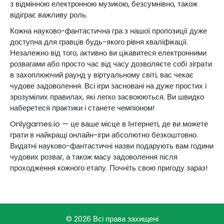
з відмінною електронною музикою, безсумнівно, також
відіграє важливу роль.
Кожна науково-фантастична гра з нашої пропозиції дуже
доступна для гравців будь-якого рівня кваліфікації.
Незалежно від того, активно ви цікавитеся електронними
розвагами або просто час від часу дозволяєте собі зіграти
в захоплюючий раунд у віртуальному світі, вас чекає
чудове задоволення. Всі ігри засновані на дуже простих і
зрозумілих правилах, які легко засвоюються. Ви швидко
наберетеся практики і станете чемпіоном!
Onlygames.io — це ваше місце в Інтернеті, де ви можете
грати в найкращі онлайн-ігри абсолютно безкоштовно.
Видатні науково-фантастичні назви подарують вам години
чудових розваг, а також масу задоволення після
проходження кожного етапу. Почніть свою пригоду зараз!
© 2026 Всі права захищені