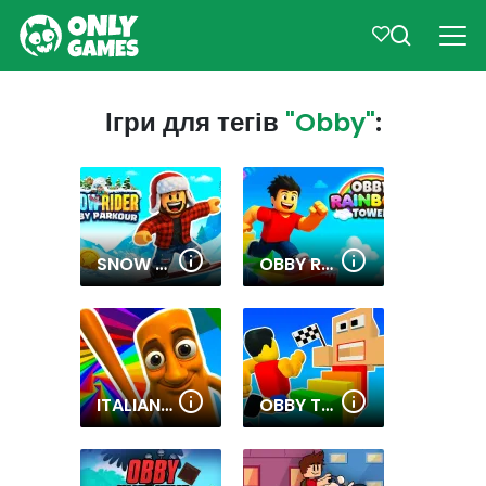
Ігри для тегів
"Obby"
:
SNOW RIDER OBBY PARKOUR
OBBY RAINBOW TOWER
ITALIAN BRAINROT OBBY PARKOUR
OBBY TOWER PARKOUR CLIMB