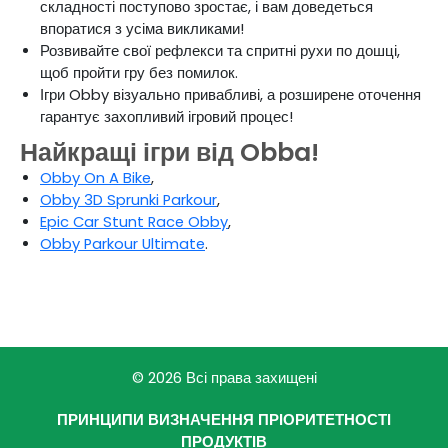
складності поступово зростає, і вам доведеться
впоратися з усіма викликами!
Розвивайте свої рефлекси та спритні рухи по дошці,
щоб пройти гру без помилок.
Ігри Obby візуально привабливі, а розширене оточення
гарантує захопливий ігровий процес!
Найкращі ігри від Obba!
Obby On A Bike
,
Obby 3D Sprunki Parkour
,
Epic Car Stunt Race Obby
,
Obby Parkour Ultimate
.
© 2026 Всі права захищені
ПРИНЦИПИ ВИЗНАЧЕННЯ ПРІОРИТЕТНОСТІ
ПРОДУКТІВ