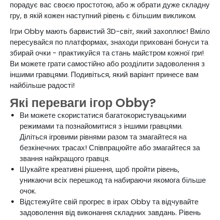
порадує вас своєю простотою, або ж обрати дуже складну
гру, в якій кожен наступний рівень є більшим викликом.
Ігри Obby мають барвистий 3D-світ, який захоплює! Вміло
пересувайся по платформах, знаходи приховані бонуси та
збирай очки - практикуйся та стань майстром кожної гри!
Ви можете грати самостійно або розділити задоволення з
іншими гравцями. Подивіться, який варіант принесе вам
найбільше радості!
Які переваги ігор Obby?
Ви можете скористатися багатокористувацькими
режимами та познайомитися з іншими гравцями.
Діліться ігровими рівнями разом та змагайтеся на
безкінечних трасах! Співпрацюйте або змагайтеся за
звання найкращого гравця.
Шукайте креативні рішення, щоб пройти рівень,
уникаючи всіх перешкод та набираючи якомога більше
очок.
Відстежуйте свій прогрес в іграх Obby та відчувайте
задоволення від виконання складних завдань. Рівень