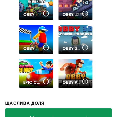
OBBY MASSIVE ATTACK
OBBY CLIMB RACING
OBBY ON A BIKE
OBBY 3D SPRUNKI PARKOUR
EPIC CAR STUNT RACE OBBY
OBBY PARKOUR ULTIMATE
ЩАСЛИВА ДОЛЯ