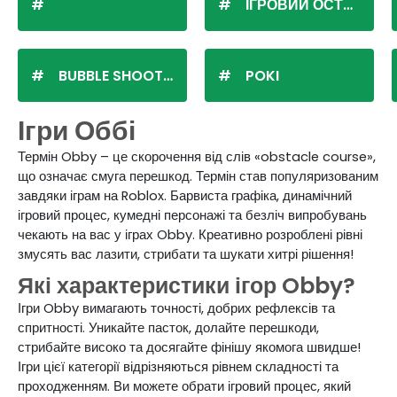
ІГРОВИЙ ОСТРІВ
BUBBLE SHOOTER
POKI
Ігри Оббі
Термін Obby – це скорочення від слів «obstacle course»,
що означає смуга перешкод. Термін став популяризованим
завдяки іграм на Roblox. Барвиста графіка, динамічний
ігровий процес, кумедні персонажі та безліч випробувань
чекають на вас у іграх Obby. Креативно розроблені рівні
змусять вас лазити, стрибати та шукати хитрі рішення!
Які характеристики ігор Obby?
Ігри Obby вимагають точності, добрих рефлексів та
спритності. Уникайте пасток, долайте перешкоди,
стрибайте високо та досягайте фінішу якомога швидше!
Ігри цієї категорії відрізняються рівнем складності та
проходженням. Ви можете обрати ігровий процес, який