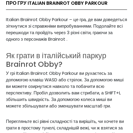
ПРО ГРУ ITALIAN BRAINROT OBBY PARKOUR
Italian Brainrot Obby Parkour – це гра, де вам доведеться
зіткнутися зі справжніми випробуваннями.
Подолайте
всі
перешкоди
та пройдіть через
3
різні світи,
граючи за
одного з
персонажів
Brainrot
.
Як грати в італійський паркур
Brainrot Obby?
У грі Italian Brainrot Obby Parkour ви рухаєтесь за
допомогою клавіш WASD або стрілок. За допомогою миші
ви можете озирнутися навколо та побачити всю
перспективу. Пробіл дозволить вам стрибати, а SHIFT+L
збільшить швидкість. За допомогою колеса миші ви
можете збільшувати або зменшувати масштаб гри.
Перегляньте всі рівні складності та вирішіть, чи хочете ви
грати в простому тунелі, складнішій вежі, чи ж взятися за