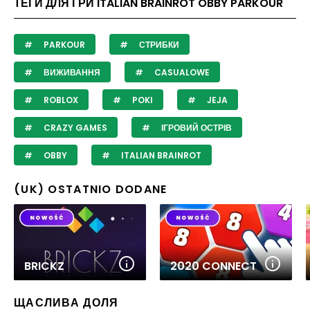
ТЕГИ ДЛЯ ГРИ ITALIAN BRAINROT OBBY PARKOUR
PARKOUR
СТРИБКИ
ВИЖИВАННЯ
CASUALOWE
ROBLOX
POKI
JEJA
CRAZY GAMES
ІГРОВИЙ ОСТРІВ
OBBY
ITALIAN BRAINROT
(UK) OSTATNIO DODANE
BRICKZ
2020 CONNECT
ЩАСЛИВА ДОЛЯ