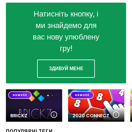
Натисніть кнопку, і
ми знайдемо для
вас нову улюблену
гру!
ЗДИВУЙ МЕНЕ
BRICKZ
2020 CONNECT
ПОПУЛЯРНІ ТЕГИ