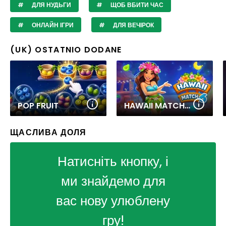
ДЛЯ НУДЬГИ
ЩОБ ВБИТИ ЧАС
ОНЛАЙН ІГРИ
ДЛЯ ВЕЧІРОК
(UK) OSTATNIO DODANE
POP FRUIT
HAWAII MATCH 6
ЩАСЛИВА ДОЛЯ
Натисніть кнопку, і
ми знайдемо для
вас нову улюблену
гру!