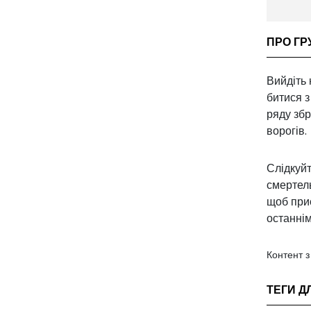
ПРО ГР
Вийдіть 
битися з
ряду збр
ворогів.
Слідкуйт
смертел
щоб приє
останнім
Контент 
ТЕГИ Д