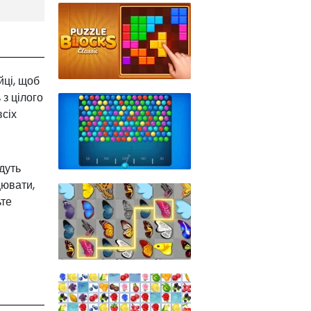
йці, щоб
 з цілого
всіх
дуть
цювати,
ьте