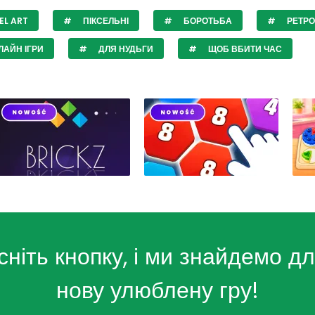
EL ART
ПІКСЕЛЬНІ
БОРОТЬБА
РЕТРО
АЙН ІГРИ
ДЛЯ НУДЬГИ
ЩОБ ВБИТИ ЧАС
сніть кнопку, і ми знайдемо дл
нову улюблену гру!