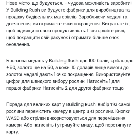
Нове місто, що будується, - чудова можливість заробити!
У Building Rush ви будуєте фабрики для виробництва та
продажу будівельних матеріалів. Заробляючи медалі та
досягнення, ви отримаєте очки покращення. Витратьте їх,
щоб підвищити свою продуктивність. Повторюйте рівні,
щоб покращити свій рахунок і отримати більше очок
оновлення.
Бронзова медаль у Building Rush дає 100 балів, срібло дає
+50, золото ще на 50, а кожні 10 доларів вище вимоги до
золотої медалі дають 1 очко покращення. Використовуйте
цифри для швидкого вибору рослин: Натисніть 1 для
першої фабрики Натисніть 2 для другої фабрики тощо.
Порада для великих карт у Building Rush: вибір тієї самої
рослини перемістить камеру в центр цієї рослини. Кнопки
WASD або стрілки використовуються для переміщення
камери. Або натисніть і утримуйте мишу, щоб перетягнути
карту.