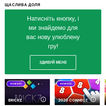
ЩАСЛИВА ДОЛЯ
Натисніть кнопку, і
ми знайдемо для
вас нову улюблену
гру!
ЗДИВУЙ МЕНЕ
BRICKZ
2020 CONNECT