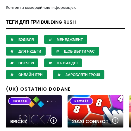
Контент з комерційною інформацією.
ТЕГИ ДЛЯ ГРИ BUILDING RUSH
БУДІВЛЯ
МЕНЕДЖМЕНТ
ДЛЯ НУДЬГИ
ЩОБ ВБИТИ ЧАС
ВВЕЧЕРІ
НА ВИХІДНІ
ОНЛАЙН ІГРИ
ЗАРОБЛЯТИ ГРОШІ
(UK) OSTATNIO DODANE
BRICKZ
2020 CONNECT