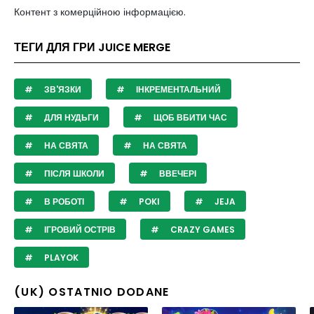
Контент з комерційною інформацією.
ТЕГИ ДЛЯ ГРИ JUICE MERGE
ЗВ'ЯЗКИ
ІНКРЕМЕНТАЛЬНИЙ
ДЛЯ НУДЬГИ
ЩОБ ВБИТИ ЧАС
НА СВЯТА
НА СВЯТА
ПІСЛЯ ШКОЛИ
ВВЕЧЕРІ
В РОБОТІ
POKI
JEJA
ІГРОВИЙ ОСТРІВ
CRAZY GAMES
PLAYOK
(UK) OSTATNIO DODANE