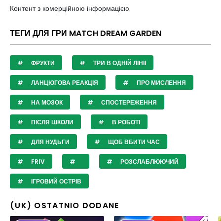
Контент з комерційною інформацією.
ТЕГИ ДЛЯ ГРИ MATCH DREAM GARDEN
ФРУКТИ
ТРИ В ОДНІЙ ЛІНІЇ
ЛАНЦЮГОВА РЕАКЦІЯ
ПРО МИСЛЕННЯ
НА МОЗОК
СПОСТЕРЕЖЕННЯ
ПІСЛЯ ШКОЛИ
В РОБОТІ
ДЛЯ НУДЬГИ
ЩОБ ВБИТИ ЧАС
FRIV
РОЗСЛАБЛЮЮЧИЙ
ІГРОВИЙ ОСТРІВ
(UK) OSTATNIO DODANE