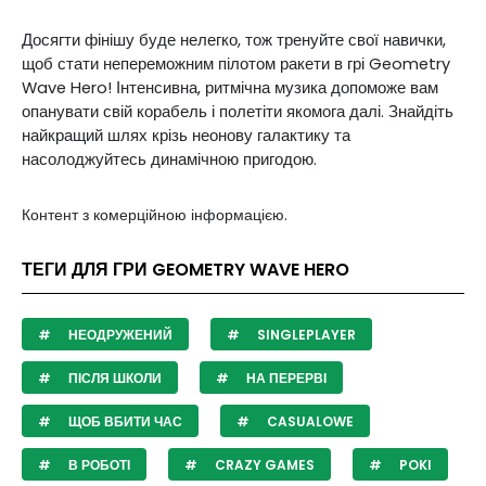
Досягти фінішу буде нелегко, тож тренуйте свої навички,
щоб стати непереможним пілотом ракети в грі Geometry
Wave Hero! Інтенсивна, ритмічна музика допоможе вам
опанувати свій корабель і полетіти якомога далі. Знайдіть
найкращий шлях крізь неонову галактику та
насолоджуйтесь динамічною пригодою.
Контент з комерційною інформацією.
ТЕГИ ДЛЯ ГРИ GEOMETRY WAVE HERO
НЕОДРУЖЕНИЙ
SINGLEPLAYER
ПІСЛЯ ШКОЛИ
НА ПЕРЕРВІ
ЩОБ ВБИТИ ЧАС
CASUALOWE
В РОБОТІ
CRAZY GAMES
POKI