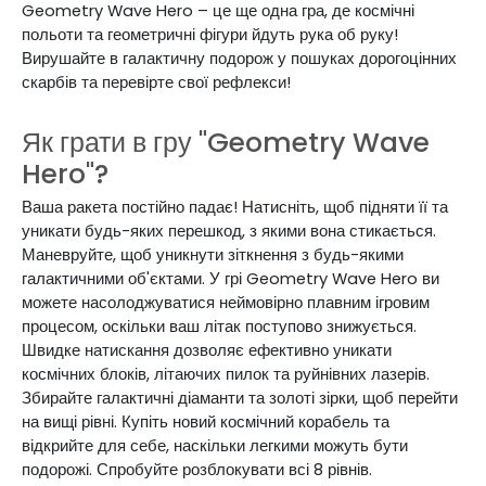
Geometry Wave Hero – це ще одна гра, де космічні
польоти та геометричні фігури йдуть рука об руку!
Вирушайте в галактичну подорож у пошуках дорогоцінних
скарбів та
перевірте
свої рефлекси!
Як грати в гру "Geometry Wave
Hero"?
Ваша ракета постійно падає! Натисніть, щоб підняти її та
уникати будь-яких перешкод, з якими вона стикається.
Маневруйте, щоб уникнути зіткнення з будь-якими
галактичними об'єктами.
У грі Geometry Wave Hero ви
можете насолоджуватися неймовірно плавним ігровим
процесом, оскільки ваш літак поступово знижується.
Швидке натискання дозволяє ефективно уникати
космічних блоків, літаючих пилок та руйнівних лазерів.
Збирайте галактичні діаманти та золоті зірки, щоб перейти
на вищі рівні. Купіть новий космічний корабель та
відкрийте для себе, наскільки легкими можуть бути
подорожі. Спробуйте розблокувати всі 8 рівнів.