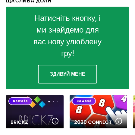
ЩАСЛИВА ДОЛЯ
Натисніть кнопку, і
ми знайдемо для
вас нову улюблену
гру!
ЗДИВУЙ МЕНЕ
BRICKZ
2020 CONNECT