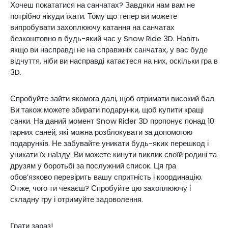
Хочеш покататися на санчатах? Завдяки нам вам не
потрібно нікуди їхати. Тому що тепер ви можете
випробувати захоплюючу катання на санчатах
безкоштовно в будь-який час у Snow Ride 3D. Навіть
якщо ви насправді не на справжніх санчатах, у вас буде
відчуття, ніби ви насправді катаєтеся на них, оскільки гра в
3D.
Спробуйте зайти якомога далі, щоб отримати високий бал.
Ви також можете збирати подарунки, щоб купити кращі
санки. На даний момент Snow Rider 3D пропонує понад 10
гарних саней, які можна розблокувати за допомогою
подарунків. Не забувайте уникати будь-яких перешкод і
уникати їх наїзду. Ви можете кинути виклик своїй родині та
друзям у боротьбі за послужний список. Ця гра
обов’язково перевірить вашу спритність і координацію.
Отже, чого ти чекаєш? Спробуйте цю захоплюючу і
складну гру і отримуйте задоволення.
Грати зараз!