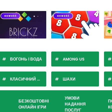
ВОГОНЬ І ВОДА
AMONG US
КЛАСИЧНИЙ ПАСЬЯНС
ШАХИ
УМОВИ
БЕЗКОШТОВНІ
П
НАДАННЯ
ОНЛАЙН ІГРИ
К
ПОСЛУГ