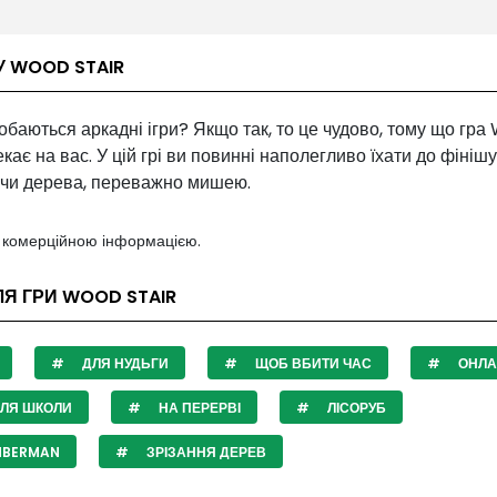
У WOOD STAIR
баються аркадні ігри? Якщо так, то це чудово, тому що гр
екає на вас. У цій грі ви повинні наполегливо їхати до фінішу
чи дерева, переважно мишею.
з комерційною інформацією.
ЛЯ ГРИ WOOD STAIR
ДЛЯ НУДЬГИ
ЩОБ ВБИТИ ЧАС
ОНЛА
СЛЯ ШКОЛИ
НА ПЕРЕРВІ
ЛІСОРУБ
MBERMAN
ЗРІЗАННЯ ДЕРЕВ