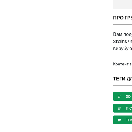
ПРО ГР
Вам подо
Stains ч
вирубую
Контент 
ТЕГИ Д
3D
ПІ
TI