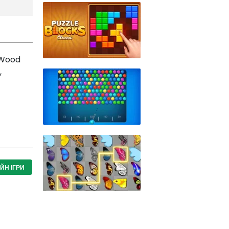
а Wood
,
ЙН ІГРИ