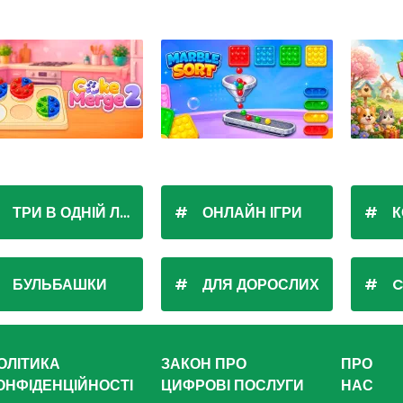
ТРИ В ОДНІЙ ЛІНІЇ
ОНЛАЙН ІГРИ
К
БУЛЬБАШКИ
ДЛЯ ДОРОСЛИХ
C
ОЛІТИКА
ЗАКОН ПРО
ПРО
ОНФІДЕНЦІЙНОСТІ
ЦИФРОВІ ПОСЛУГИ
НАС