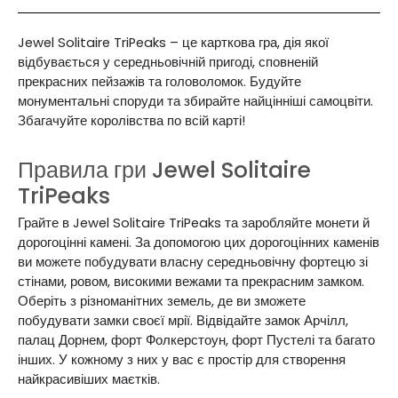
Jewel Solitaire TriPeaks – це карткова гра, дія якої
відбувається у середньовічній пригоді, сповненій
прекрасних пейзажів та головоломок. Будуйте
монументальні споруди та збирайте найцінніші самоцвіти.
Збагачуйте королівства по всій карті!
Правила гри Jewel Solitaire
TriPeaks
Грайте в Jewel Solitaire TriPeaks та заробляйте монети й
дорогоцінні камені. За допомогою цих дорогоцінних каменів
ви можете побудувати власну середньовічну фортецю зі
стінами, ровом, високими вежами та прекрасним замком.
Оберіть з різноманітних земель, де ви зможете
побудувати замки своєї мрії. Відвідайте замок Арчілл,
палац Дорнем, форт Фолкерстоун, форт Пустелі та багато
інших. У кожному з них у вас є простір для створення
найкрасивіших маєтків.