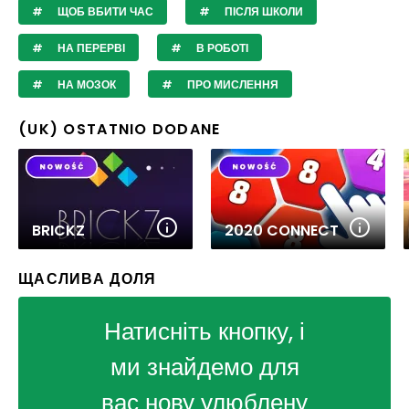
ЩОБ ВБИТИ ЧАС
ПІСЛЯ ШКОЛИ
НА ПЕРЕРВІ
В РОБОТІ
НА МОЗОК
ПРО МИСЛЕННЯ
(UK) OSTATNIO DODANE
BRICKZ
2020 CONNECT
ЩАСЛИВА ДОЛЯ
Натисніть кнопку, і
ми знайдемо для
вас нову улюблену