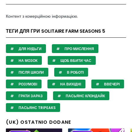
Контент з комерційною інформацією.
ТЕГИ ДЛЯ ГРИ SOLITAIRE FARM SEASONS 5
ДЛЯ НУДЬГИ
ПРО МИСЛЕННЯ
НА МОЗОК
ЩОБ ВБИТИ ЧАС
ПІСЛЯ ШКОЛИ
В РОБОТІ
РОЗУМОВІ
НА ВИХІДНІ
ВВЕЧЕРІ
ГРАТИ ЗАРАЗ
ПАСЬЯНС КЛОНДАЙК
ПАСЬЯНС TRIPEAKS
(UK) OSTATNIO DODANE