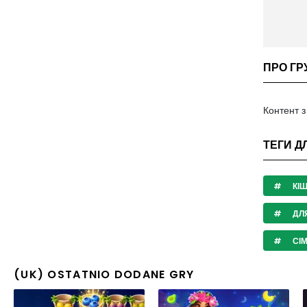
ПРО ГР
Контент 
ТЕГИ Д
КІ
ДЛЯ
СІМ
(UK) OSTATNIO DODANE GRY