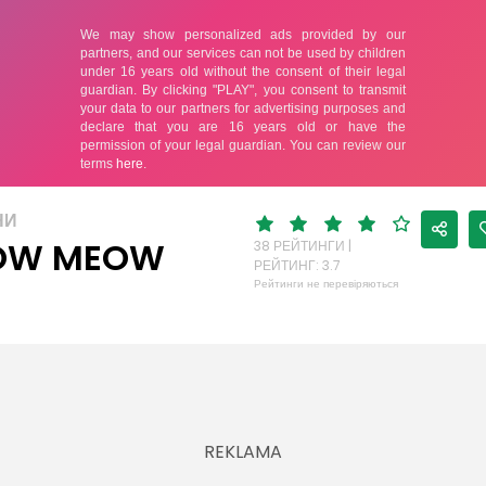
НИ
OW MEOW
38 РЕЙТИНГИ |
РЕЙТИНГ: 3.7
Рейтинги не перевіряються