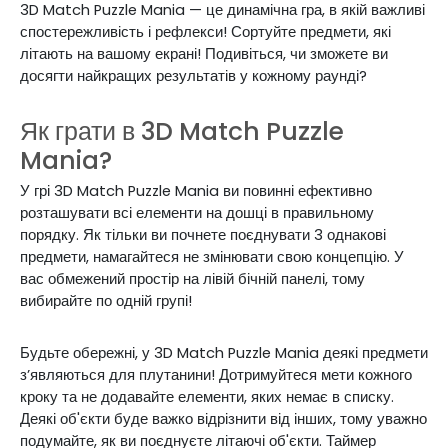
3D Match Puzzle Mania — це динамічна гра, в якій важливі
спостережливість і рефлекси! Сортуйте предмети, які
літають на вашому екрані! Подивіться, чи зможете ви
досягти найкращих результатів у кожному раунді?
Як грати в 3D Match Puzzle
Mania?
У грі 3D Match Puzzle Mania ви повинні ефективно
розташувати всі елементи на дошці в правильному
порядку. Як тільки ви почнете поєднувати 3 однакові
предмети, намагайтеся не змінювати свою концепцію. У
вас обмежений простір на лівій бічній панелі, тому
вибирайте по одній групі!
Будьте обережні, у 3D Match Puzzle Mania деякі предмети
з’являються для плутанини! Дотримуйтеся мети кожного
кроку та не додавайте елементи, яких немає в списку.
Деякі об'єкти буде важко відрізнити від інших, тому уважно
подумайте, як ви поєднуєте літаючі об'єкти. Таймер