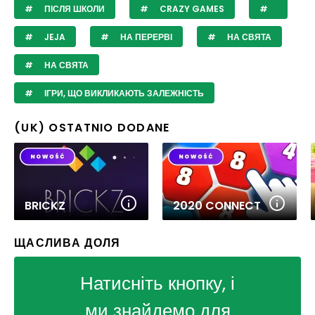
ПІСЛЯ ШКОЛИ
CRAZY GAMES
JEJA
НА ПЕРЕРВІ
НА СВЯТА
НА СВЯТА
ІГРИ, ЩО ВИКЛИКАЮТЬ ЗАЛЕЖНІСТЬ
(UK) OSTATNIO DODANE
BRICKZ
2020 CONNECT
ЩАСЛИВА ДОЛЯ
Натисніть кнопку, і
ми знайдемо для