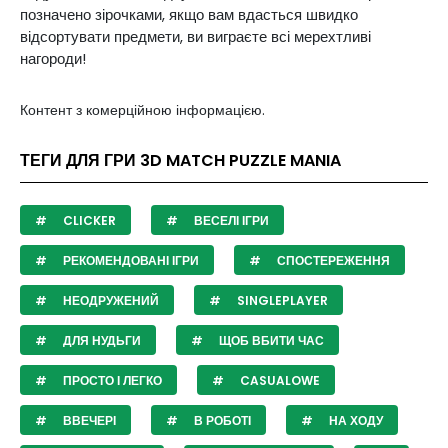
позначено зірочками, якщо вам вдасться швидко
відсортувати предмети, ви виграєте всі мерехтливі
нагороди!
Контент з комерційною інформацією.
ТЕГИ ДЛЯ ГРИ 3D MATCH PUZZLE MANIA
CLICKER
ВЕСЕЛІ ІГРИ
РЕКОМЕНДОВАНІ ІГРИ
СПОСТЕРЕЖЕННЯ
НЕОДРУЖЕНИЙ
SINGLEPLAYER
ДЛЯ НУДЬГИ
ЩОБ ВБИТИ ЧАС
ПРОСТО І ЛЕГКО
CASUALOWE
ВВЕЧЕРІ
В РОБОТІ
НА ХОДУ