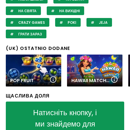
НА СВЯТА
НА ВИХІДНІ
CRAZY GAMES
POKI
JEJA
ГРАТИ ЗАРАЗ
(UK) OSTATNIO DODANE
POP FRUIT
HAWAII MATCH 6
ЩАСЛИВА ДОЛЯ
Натисніть кнопку, і
ми знайдемо для