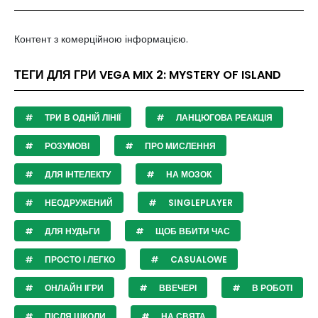
Контент з комерційною інформацією.
ТЕГИ ДЛЯ ГРИ VEGA MIX 2: MYSTERY OF ISLAND
ТРИ В ОДНІЙ ЛІНІЇ
ЛАНЦЮГОВА РЕАКЦІЯ
РОЗУМОВІ
ПРО МИСЛЕННЯ
ДЛЯ ІНТЕЛЕКТУ
НА МОЗОК
НЕОДРУЖЕНИЙ
SINGLEPLAYER
ДЛЯ НУДЬГИ
ЩОБ ВБИТИ ЧАС
ПРОСТО І ЛЕГКО
CASUALOWE
ОНЛАЙН ІГРИ
ВВЕЧЕРІ
В РОБОТІ
ПІСЛЯ ШКОЛИ
НА СВЯТА