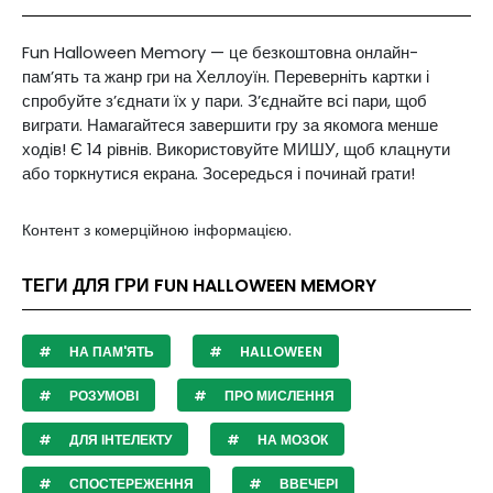
Fun Halloween Memory — це безкоштовна онлайн-
пам’ять та жанр гри на Хеллоуїн. Переверніть картки і
спробуйте з’єднати їх у пари. З’єднайте всі пари, щоб
виграти. Намагайтеся завершити гру за якомога менше
ходів! Є 14 рівнів. Використовуйте МИШУ, щоб клацнути
або торкнутися екрана. Зосередься і починай грати!
Контент з комерційною інформацією.
ТЕГИ ДЛЯ ГРИ FUN HALLOWEEN MEMORY
НА ПАМ'ЯТЬ
HALLOWEEN
РОЗУМОВІ
ПРО МИСЛЕННЯ
ДЛЯ ІНТЕЛЕКТУ
НА МОЗОК
СПОСТЕРЕЖЕННЯ
ВВЕЧЕРІ