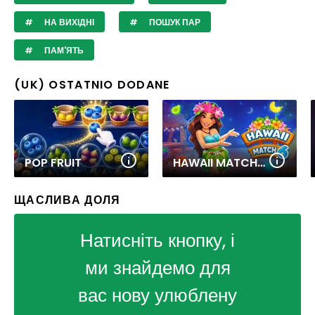
НА ВИХІДНІ
ПОШУК ПАР
ПАМ'ЯТЬ
(UK) OSTATNIO DODANE
POP FRUIT
HAWAII MATCH 6
ЩАСЛИВА ДОЛЯ
Натисніть кнопку, і
ми знайдемо для
вас нову улюблену