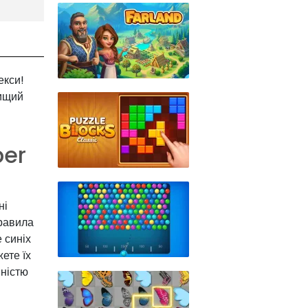
екси!
вищий
ber
ні
равила
 синіх
ете їх
вністю