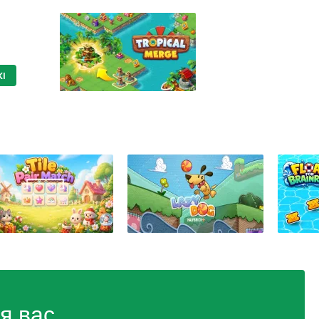
I
я вас