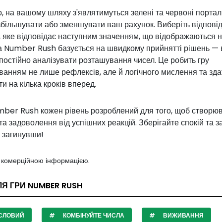
о, на вашому шляху з'являтимуться зелені та червоні портали
збільшувати або зменшувати ваш рахунок. Виберіть відпові
 яке відповідає наступним значенням, що відображаються на
а Number Rush базується на швидкому прийнятті рішень — 
постійно аналізувати розташування чисел. Це робить гру
анням не лише рефлексів, але й логічного мислення та зда
и на кілька кроків вперед.
umber Rush кожен рівень розроблений для того, щоб створю
та задоволення від успішних реакцій. Зберігайте спокій та 
е загинувши!
з комерційною інформацією.
ЛЯ ГРИ NUMBER RUSH
СЛОВИЙ
КОМБІНУЙТЕ ЧИСЛА
ВИЖИВАННЯ