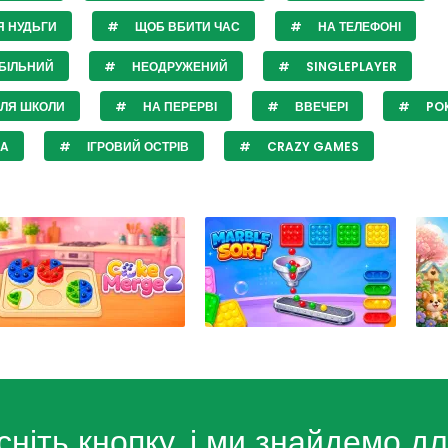
Я НУДЬГИ
ЩОБ ВБИТИ ЧАС
НА ТЕЛЕФОНІ
БІЛЬНИЙ
НЕОДРУЖЕНИЙ
SINGLEPLAYER
СЛЯ ШКОЛИ
НА ПЕРЕРВІ
ВВЕЧЕРІ
POK
JA
ІГРОВИЙ ОСТРІВ
CRAZY GAMES
сніть кнопку, і ми знайдемо дл