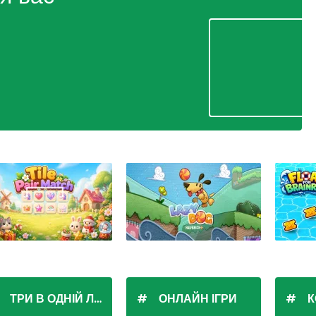
ТРИ В ОДНІЙ ЛІНІЇ
ОНЛАЙН ІГРИ
К