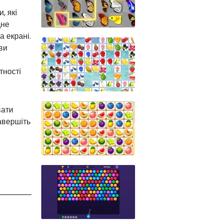
, які
дне
 екрані.
ви
тності
вати
завершіть