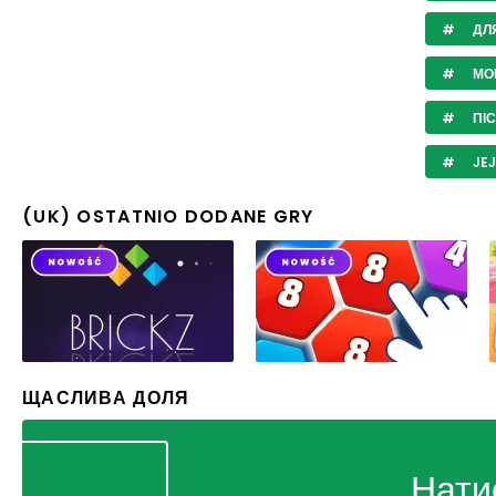
ДЛ
МО
ПІ
JE
(UK) OSTATNIO DODANE GRY
ЩАСЛИВА ДОЛЯ
Нати