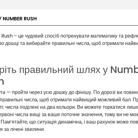
У NUMBER RUSH
Rush – це чудовий спосіб потренувати математику та рефл
 по дошці та вибирайте правильні числа, щоб отримати най
ріть правильний шлях у Num
h
а — пройти через усю дошку до фінішу. По дорозі ви повин
 правильні числа, щоб отримати найвищий можливий бал. П
ті: числа поділені на два кольори. Ви можете торкатися лише
ервоні числа вищі за ваше поточне значення, тому ви не мож
 Пам’ятайте, що ситуація динамічна, і ваш рахунок може по
я за лічені хвилини.