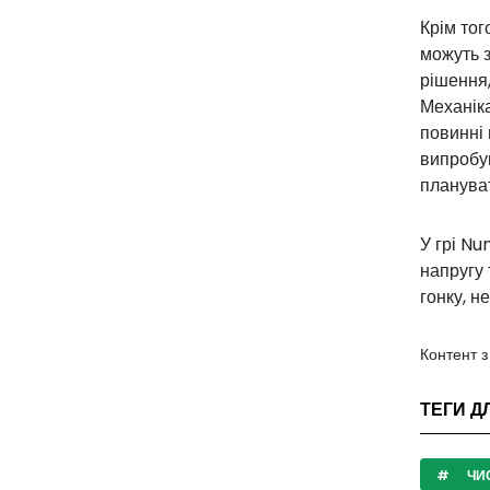
Крім тог
можуть 
рішення,
Механік
повинні 
випробув
плануват
У грі N
напругу 
гонку, н
Контент 
ТЕГИ Д
ЧИ