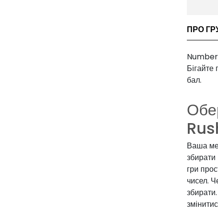
ПРО ГР
Number 
Бігайте
бал.
Обе
Rus
Ваша мет
збирати
гри прос
чисел. Ч
збирати.
змінитис