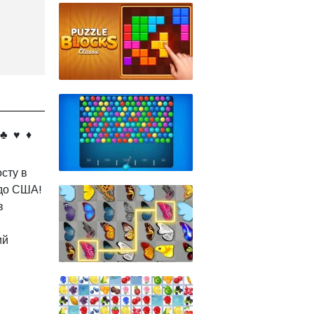
♥ ️ ♦ ️
сту в
 до США!
в
ий