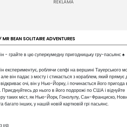
 MR BEAN SOLITAIRE ADVENTURES
ін - грайте в цю суперкумедну пригодницьку гру-пасьянс ♠ ️ ♣ ️ 
ін експериментує, роблячи селфі на вершині Тауерського мо
 але він падає з мосту і стикається з кораблем, який прямує
 відкриває очі, він у Нью-Йорку, і починається його пригода 
. Приєднуйтесь до нього в його подорожі по США і відчуйте
ру таких міст, як Нью-Йорк, Гонолулу, Сан-Франциско, Нов
а багато інших, у нашій новій картковій грі пасьянс.
КЦІЯ