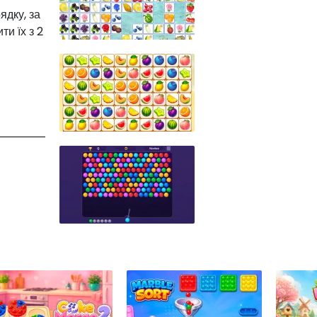
ядку, за
и їх з 2