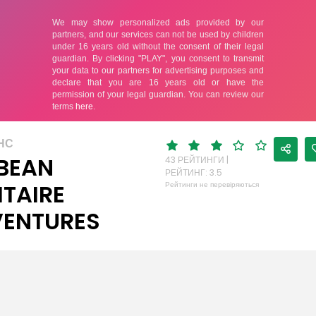
НС
BEAN
43 РЕЙТИНГИ |
РЕЙТИНГ: 3.5
ITAIRE
Рейтинги не перевіряються
ENTURES