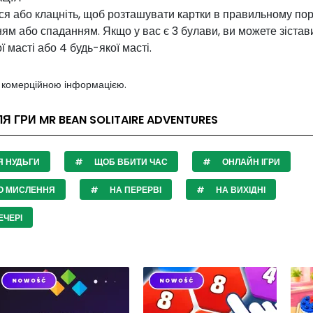
ся або клацніть, щоб розташувати картки в правильному пор
ям або спаданням. Якщо у вас є 3 булави, ви можете зіставит
ї масті або 4 будь-якої масті.
з комерційною інформацією.
ЛЯ ГРИ MR BEAN SOLITAIRE ADVENTURES
Я НУДЬГИ
ЩОБ ВБИТИ ЧАС
ОНЛАЙН ІГРИ
О МИСЛЕННЯ
НА ПЕРЕРВІ
НА ВИХІДНІ
ЧЕРІ