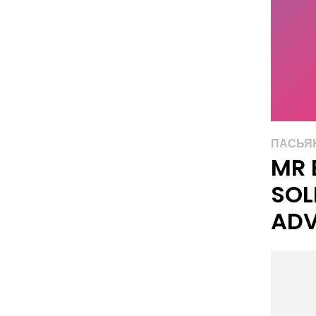
ПАСЬЯ
MR 
SOL
ADV