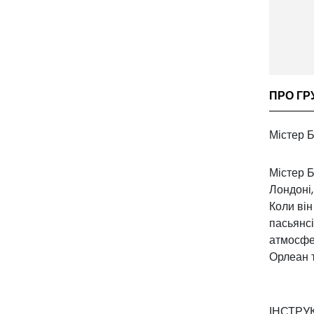
ПРО ГРУ
Містер Б
Містер Б
Лондоні,
Коли він
пасьянсі
атмосфе
Орлеан т
ІНСТРУ