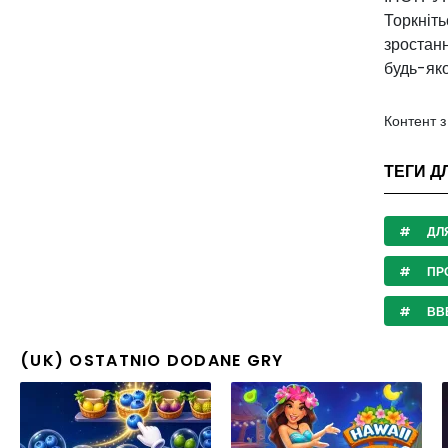
Торкніть
зростанн
будь-яко
Контент 
ТЕГИ Д
ДЛ
ПР
ВВЕ
(UK) OSTATNIO DODANE GRY