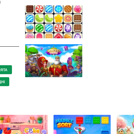
м
ВЯТА
ДНІ