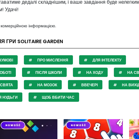
таватиме дедалі складнішим, і ваше завдання буде нелегки
м!
Удачі!
з комерційною інформацією.
ЛЯ ГРИ SOLITAIRE GARDEN
ЗУМОВІ
ПРО МИСЛЕННЯ
ДЛЯ ІНТЕЛЕКТУ
ОБОТІ
ПІСЛЯ ШКОЛИ
НА ХОДУ
НА С
 СВЯТА
НА МОЗОК
ВВЕЧЕРІ
НА ВИХІ
Я НУДЬГИ
ЩОБ ВБИТИ ЧАС