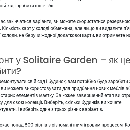
ій хід і зробити інше збіг.
ас закінчаться варіанти, ви можете скористатися резервно
 Кількість карт у колоді обмежена, але якщо ви видалите п'я
 колоди, не беручи жодної додаткової карти, ви отримаєте н
нт у Solitaire Garden – як ц
бити?
емонтувати свій сад і будинок, вам потрібно буде заробити 
кі ви можете використовувати для придбання нових меблів а
 старих елементів маєтку. За кожен завершений етап ви от
ку для своєї колекції. Виберіть, скільки будинків ви хочете
тувати, і виберіть один з трьох різних варіантів.
екає понад 800 рівнів з різноманітним ігровим процесом. К