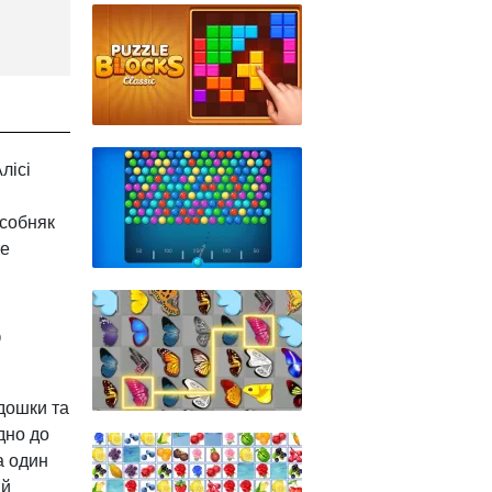
лісі
Особняк
те
?
дошки та
дно до
а один
ій