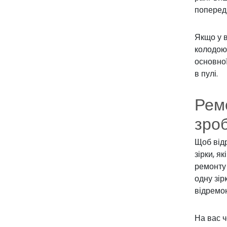
попередн
Якщо у в
колодою.
основної
в пулі.
Ремо
зро
Щоб відр
зірки, я
ремонту
одну зір
відремон
На вас ч