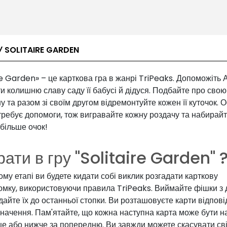
У SOLITAIRE GARDEN
re Garden» – це карткова гра в жанрі TriPeaks. Допоможіть А
и колишню славу саду її бабусі й дідуся. Подбайте про свою
 та разом зі своїм другом відремонтуйте кожен її куточок. 
требує допомоги, тож вигравайте кожну роздачу та набирай
більше очок!
рати в гру
"Solitaire Garden"
му етапі ви будете кидати собі виклик розгадати карткову
омку, використовуючи правила TriPeaks. Виймайте фішки з 
айте їх до останньої стопки. Ви розташовуєте карти відпові
значення. Пам'ятайте, що кожна наступна карта може бути н
ще або нижче за попередню. Ви завжди можете скасувати св