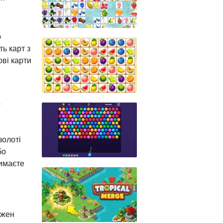
ю
ть карт з
ові карти
е
золоті
бо
римаєте
ожен