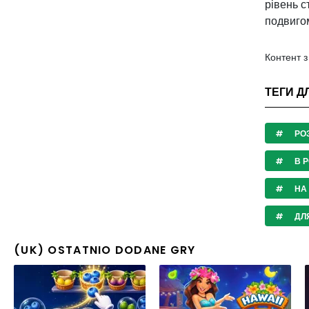
рівень с
подвиго
Контент 
ТЕГИ Д
РО
В Р
НА
ДЛ
(UK) OSTATNIO DODANE GRY