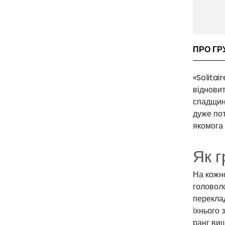
ПРО ГР
«Solitai
відновит
спадщину
дуже по
якомога 
Як г
На кожно
головол
переклад
їхнього 
ранг ви