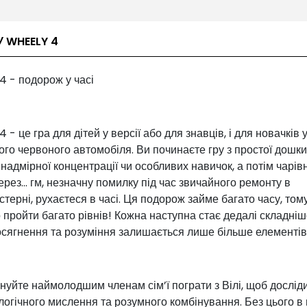
У WHEELY 4
4 - подорож у часі
 - це гра для дітей у версії або для знавців, і для новачків у
го червоного автомобіля. Ви починаєте гру з простої дошки,
надмірної концентрації чи особливих навичок, а потім чарів
ерез... гм, незначну помилку під час звичайного ремонту в
терні, рухаєтеся в часі. Ця подорож займе багато часу, том
 пройти багато рівнів! Кожна наступна стає дедалі складніш
осягнення та розуміння залишається лише більше елементів
уйте наймолодшим членам сім’ї пограти з Вілі, щоб дослід
логічного мислення та розумного комбінування. Без цього в 