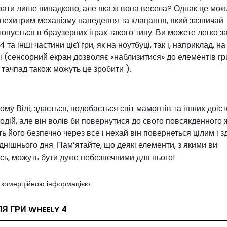
рати лише випадково, але яка ж вона весела? Однак це мо
 нехитрим механізму наведення та клацання, який зазвичай
овується в браузерних іграх такого типу. Ви можете легко з
 та інші частини цієї гри, як на ноутбуці, так і, наприклад, на
 (сенсорний екран дозволяє «наблизитися» до елементів гр
тачпад також можуть це зробити ).
му Вілі, здається, подобається світ мамонтів та інших доіс
подій, але він волів би повернутися до свого повсякденного 
ь його безпечно через все і нехай він повернеться цілим і 
днішнього дня. Пам’ятайте, що деякі елементи, з якими ви
сь, можуть бути дуже небезпечними для нього!
з комерційною інформацією.
ЛЯ ГРИ WHEELY 4