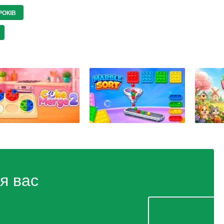
РОКІВ
я вас