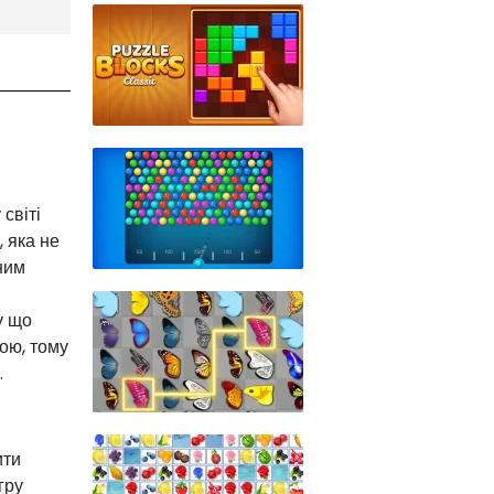
 світі
 яка не
ним
у що
ою, тому
.
ити
гру