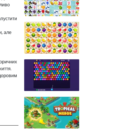
жливо
апустити
и, але
торичних
життя.
здоровим