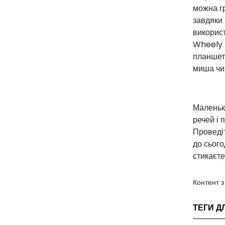
можна г
завдяки
використ
Wheely 4
планшеті
миша чи 
Маленько
речей і 
Проведіт
до сього
стикаєте
Контент 
ТЕГИ Д